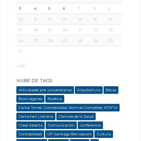
3
4
5
6
7
8
9
10
11
12
13
14
15
16
17
18
19
20
21
22
23
24
25
26
27
28
29
30
31
« Jul
NUBE DE TAGS:
Actividades pre-universitarias
Arquitectura
Becas
Bioimágenes
Bioética
Carlos Torres; Contabilidad; Normas Contables; RTNº41
Certamen Literario
Ciencias de la Salud
Clase Abierta
Comunicación
conferencia
Contabilidad
CP Santiago Bernasconi
Cultura