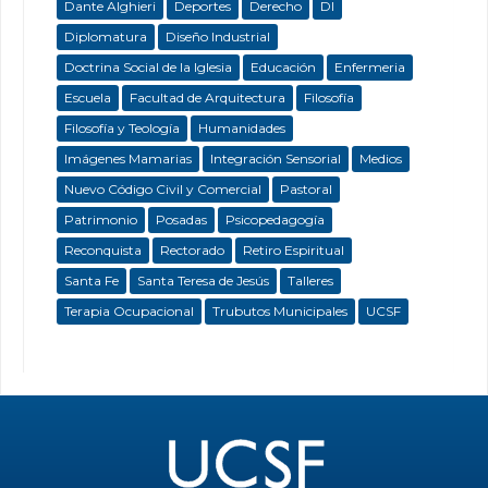
Dante Alghieri
Deportes
Derecho
DI
Diplomatura
Diseño Industrial
Doctrina Social de la Iglesia
Educación
Enfermeria
Escuela
Facultad de Arquitectura
Filosofía
Filosofía y Teología
Humanidades
Imágenes Mamarias
Integración Sensorial
Medios
Nuevo Código Civil y Comercial
Pastoral
Patrimonio
Posadas
Psicopedagogía
Reconquista
Rectorado
Retiro Espiritual
Santa Fe
Santa Teresa de Jesús
Talleres
Terapia Ocupacional
Trubutos Municipales
UCSF