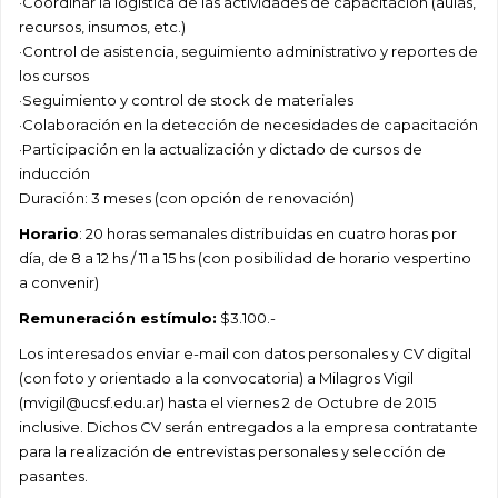
·Coordinar la logística de las actividades de capacitación (aulas,
recursos, insumos, etc.)
·Control de asistencia, seguimiento administrativo y reportes de
los cursos
·Seguimiento y control de stock de materiales
·Colaboración en la detección de necesidades de capacitación
·Participación en la actualización y dictado de cursos de
inducción
Duración: 3 meses (con opción de renovación)
Horario
: 20 horas semanales distribuidas en cuatro horas por
día, de 8 a 12 hs / 11 a 15 hs (con posibilidad de horario vespertino
a convenir)
Remuneración estímulo:
$3.100.-
Los interesados enviar e-mail con datos personales y CV digital
(con foto y orientado a la convocatoria) a Milagros Vigil
(mvigil@ucsf.edu.ar) hasta el viernes 2 de Octubre de 2015
inclusive. Dichos CV serán entregados a la empresa contratante
para la realización de entrevistas personales y selección de
pasantes.