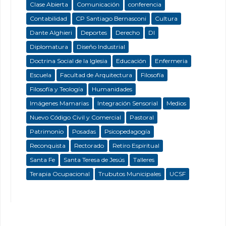
Clase Abierta
Comunicación
conferencia
Contabilidad
CP Santiago Bernasconi
Cultura
Dante Alghieri
Deportes
Derecho
DI
Diplomatura
Diseño Industrial
Doctrina Social de la Iglesia
Educación
Enfermeria
Escuela
Facultad de Arquitectura
Filosofía
Filosofía y Teología
Humanidades
Imágenes Mamarias
Integración Sensorial
Medios
Nuevo Código Civil y Comercial
Pastoral
Patrimonio
Posadas
Psicopedagogía
Reconquista
Rectorado
Retiro Espiritual
Santa Fe
Santa Teresa de Jesús
Talleres
Terapia Ocupacional
Trubutos Municipales
UCSF