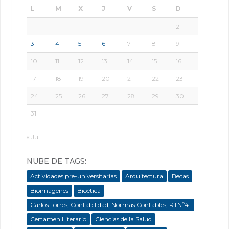
L
M
X
J
V
S
D
1
2
3
4
5
6
7
8
9
10
11
12
13
14
15
16
17
18
19
20
21
22
23
24
25
26
27
28
29
30
31
« Jul
NUBE DE TAGS:
Actividades pre-universitarias
Arquitectura
Becas
Bioimágenes
Bioética
Carlos Torres; Contabilidad; Normas Contables; RTNº41
Certamen Literario
Ciencias de la Salud