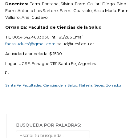
Docentes:
Farm. Fontana, Silvina. Farm. Galliari, Diego. Bioq.
Farm. Antonio Luis Sartore. Farm.
Coassolo, Alicia María. Farm.
Valliaro, Ariel Gustavo
Organiza: Facultad de Ciencias de la Salud
TE
0054 342 4603030 Int. 185/285 Email:
facsaluducsf@gmail.com
; salud@ucsf.edu.ar
Actividad arancelada: $ 1500
Lugar: UCSF. Echague 7151 Santa Fe, Argentina
Santa Fe
,
Facultades
,
Ciencias de la Salud
,
Rafaela
,
Sedes
,
Borrador
BÚSQUEDA POR PALABRAS: