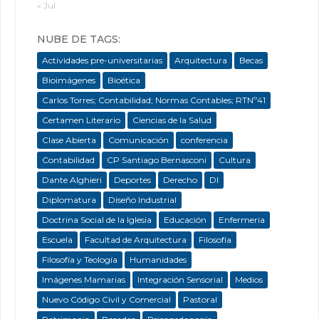
« Jul
NUBE DE TAGS:
Actividades pre-universitarias
Arquitectura
Becas
Bioimágenes
Bioética
Carlos Torres; Contabilidad; Normas Contables; RTNº41
Certamen Literario
Ciencias de la Salud
Clase Abierta
Comunicación
conferencia
Contabilidad
CP Santiago Bernasconi
Cultura
Dante Alghieri
Deportes
Derecho
DI
Diplomatura
Diseño Industrial
Doctrina Social de la Iglesia
Educación
Enfermeria
Escuela
Facultad de Arquitectura
Filosofía
Filosofía y Teología
Humanidades
Imágenes Mamarias
Integración Sensorial
Medios
Nuevo Código Civil y Comercial
Pastoral