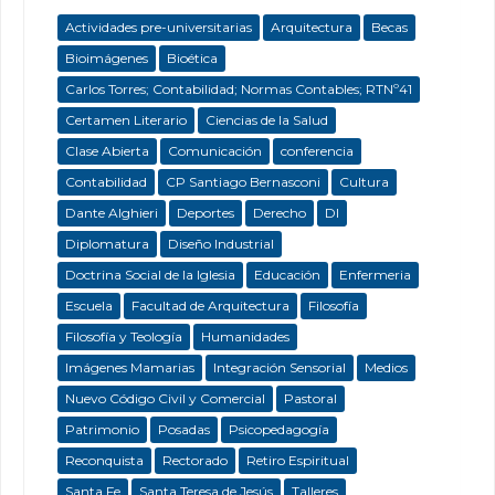
Actividades pre-universitarias
Arquitectura
Becas
Bioimágenes
Bioética
Carlos Torres; Contabilidad; Normas Contables; RTNº41
Certamen Literario
Ciencias de la Salud
Clase Abierta
Comunicación
conferencia
Contabilidad
CP Santiago Bernasconi
Cultura
Dante Alghieri
Deportes
Derecho
DI
Diplomatura
Diseño Industrial
Doctrina Social de la Iglesia
Educación
Enfermeria
Escuela
Facultad de Arquitectura
Filosofía
Filosofía y Teología
Humanidades
Imágenes Mamarias
Integración Sensorial
Medios
Nuevo Código Civil y Comercial
Pastoral
Patrimonio
Posadas
Psicopedagogía
Reconquista
Rectorado
Retiro Espiritual
Santa Fe
Santa Teresa de Jesús
Talleres