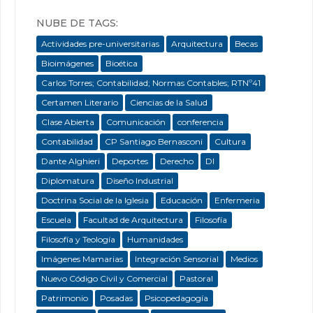
NUBE DE TAGS:
Actividades pre-universitarias
Arquitectura
Becas
Bioimágenes
Bioética
Carlos Torres; Contabilidad; Normas Contables; RTNº41
Certamen Literario
Ciencias de la Salud
Clase Abierta
Comunicación
conferencia
Contabilidad
CP Santiago Bernasconi
Cultura
Dante Alghieri
Deportes
Derecho
DI
Diplomatura
Diseño Industrial
Doctrina Social de la Iglesia
Educación
Enfermeria
Escuela
Facultad de Arquitectura
Filosofía
Filosofía y Teología
Humanidades
Imágenes Mamarias
Integración Sensorial
Medios
Nuevo Código Civil y Comercial
Pastoral
Patrimonio
Posadas
Psicopedagogía