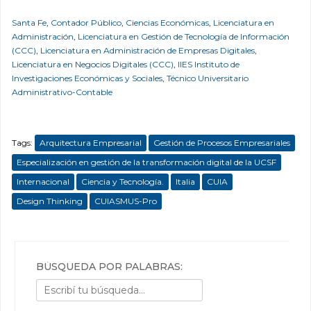
Santa Fe
,
Contador Público
,
Ciencias Económicas
,
Licenciatura en
Administración
,
Licenciatura en Gestión de Tecnología de Información
(CCC)
,
Licenciatura en Administración de Empresas Digitales
,
Licenciatura en Negocios Digitales (CCC)
,
IIES Instituto de
Investigaciones Económicas y Sociales
,
Técnico Universitario
Administrativo-Contable
Tags:
Arquitectura Empresarial
Gestión de Procesos Empresariales
Especialización en gestión de la transformación digital de la UCSF
Internacional
Ciencia y Tecnología.
Italia
CUIA
Design Thinking
CUIASMUS-Pro
BÚSQUEDA POR PALABRAS: