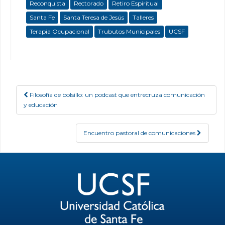
Reconquista
Rectorado
Retiro Espiritual
Santa Fe
Santa Teresa de Jesús
Talleres
Terapia Ocupacional
Trubutos Municipales
UCSF
Filosofía de bolsillo: un podcast que entrecruza comunicación
Post navigation
y educación
Encuentro pastoral de comunicaciones