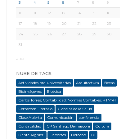
3
4
5
6
7
8
9
10
11
12
13
14
15
16
17
18
19
20
21
22
23
24
25
26
27
28
29
30
31
« Jul
NUBE DE TAGS:
Actividades pre-universitarias
Arquitectura
Becas
Bioimágenes
Bioética
Carlos Torres; Contabilidad; Normas Contables; RTNº41
Certamen Literario
Ciencias de la Salud
Clase Abierta
Comunicación
conferencia
Contabilidad
CP Santiago Bernasconi
Cultura
Dante Alghieri
Deportes
Derecho
DI