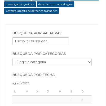
investigación jurídica
derecho humano al agua
Catedra abierta de derechos humanos
BÚSQUEDA POR PALABRAS:
BÚSQUEDA POR CATEGORÍAS:
Búsqueda por categorías:
BÚSQUEDA POR FECHA:
agosto 2026
L
M
X
J
V
S
D
1
2