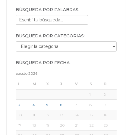
BÚSQUEDA POR PALABRAS:
BÚSQUEDA POR CATEGORÍAS:
Búsqueda por categorías:
BÚSQUEDA POR FECHA:
agosto 2026
L
M
X
J
V
S
D
1
2
3
4
5
6
7
8
9
10
11
12
13
14
15
16
17
18
19
20
21
22
23