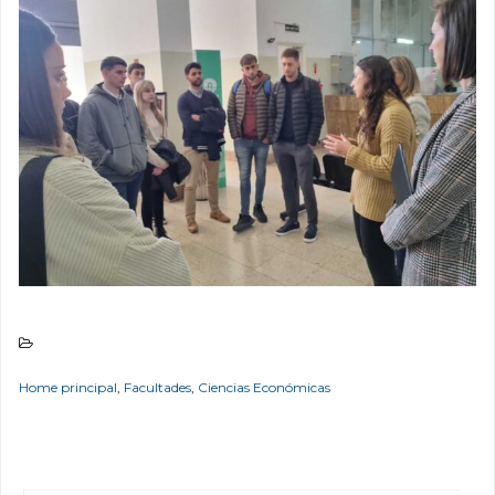
Home principal
,
Facultades
,
Ciencias Económicas