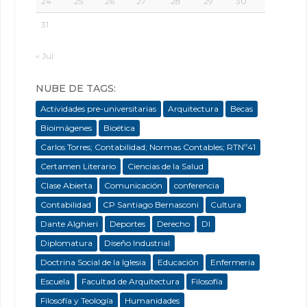
24
25
26
27
28
29
30
31
« Jul
NUBE DE TAGS:
Actividades pre-universitarias
Arquitectura
Becas
Bioimágenes
Bioética
Carlos Torres; Contabilidad; Normas Contables; RTNº41
Certamen Literario
Ciencias de la Salud
Clase Abierta
Comunicación
conferencia
Contabilidad
CP Santiago Bernasconi
Cultura
Dante Alghieri
Deportes
Derecho
DI
Diplomatura
Diseño Industrial
Doctrina Social de la Iglesia
Educación
Enfermeria
Escuela
Facultad de Arquitectura
Filosofía
Filosofía y Teología
Humanidades