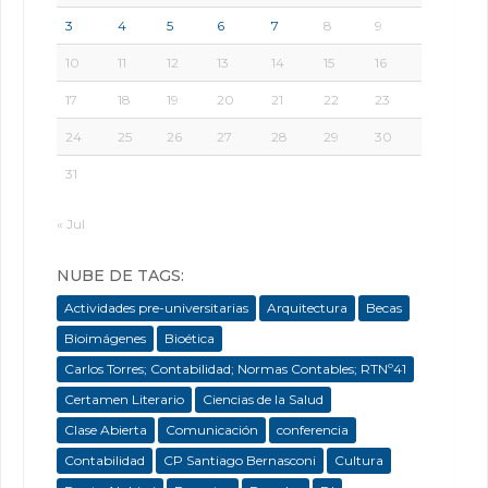
3
4
5
6
7
8
9
10
11
12
13
14
15
16
17
18
19
20
21
22
23
24
25
26
27
28
29
30
31
« Jul
NUBE DE TAGS:
Actividades pre-universitarias
Arquitectura
Becas
Bioimágenes
Bioética
Carlos Torres; Contabilidad; Normas Contables; RTNº41
Certamen Literario
Ciencias de la Salud
Clase Abierta
Comunicación
conferencia
Contabilidad
CP Santiago Bernasconi
Cultura