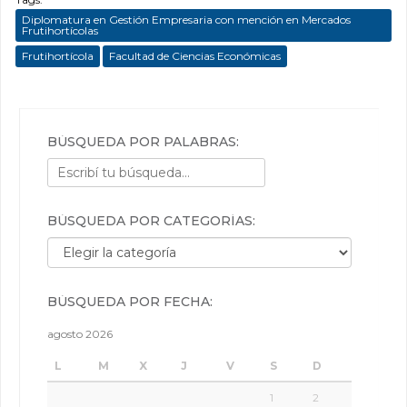
Diplomatura en Gestión Empresaria con mención en Mercados
Frutihortícolas
Frutihortícola
Facultad de Ciencias Económicas
BÚSQUEDA POR PALABRAS:
BÚSQUEDA POR CATEGORÍAS:
Búsqueda por categorías:
BÚSQUEDA POR FECHA:
agosto 2026
L
M
X
J
V
S
D
1
2