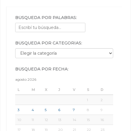
BÚSQUEDA POR PALABRAS:
BÚSQUEDA POR CATEGORÍAS:
Búsqueda por categorías:
BÚSQUEDA POR FECHA:
agosto 2026
L
M
X
J
V
S
D
1
2
3
4
5
6
7
8
9
10
11
12
13
14
15
16
17
18
19
20
21
22
23