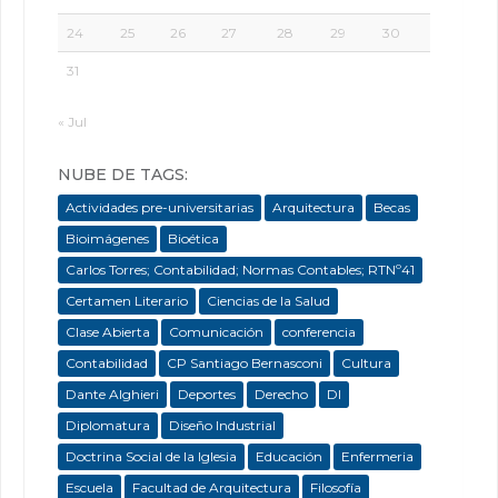
24
25
26
27
28
29
30
31
« Jul
NUBE DE TAGS:
Actividades pre-universitarias
Arquitectura
Becas
Bioimágenes
Bioética
Carlos Torres; Contabilidad; Normas Contables; RTNº41
Certamen Literario
Ciencias de la Salud
Clase Abierta
Comunicación
conferencia
Contabilidad
CP Santiago Bernasconi
Cultura
Dante Alghieri
Deportes
Derecho
DI
Diplomatura
Diseño Industrial
Doctrina Social de la Iglesia
Educación
Enfermeria
Escuela
Facultad de Arquitectura
Filosofía