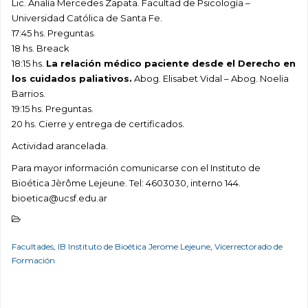
Lic. Analía Mercedes Zapata. Facultad de Psicología –
Universidad Católica de Santa Fe.
17:45 hs. Preguntas.
18 hs. Breack
18:15 hs.
La relación médico paciente desde el Derecho en
los cuidados paliativos.
Abog. Elisabet Vidal – Abog. Noelia
Barrios.
19:15 hs. Preguntas.
20 hs. Cierre y entrega de certificados.
Actividad arancelada.
Para mayor información comunicarse con el Instituto de
Bioética Jèrôme Lejeune. Tel: 4603030, interno 144.
bioetica@ucsf.edu.ar
Facultades
,
IB Instituto de Bioética Jerome Lejeune
,
Vicerrectorado de
Formación