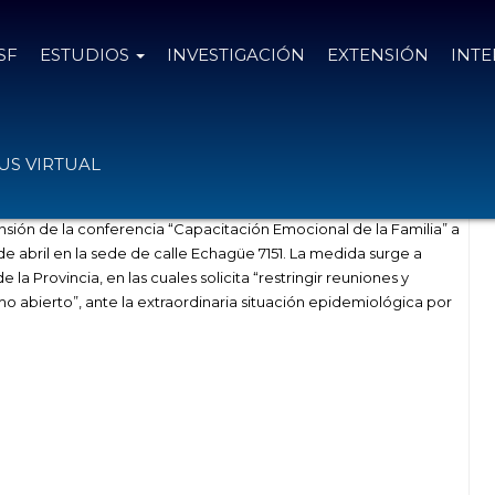
SF
ESTUDIOS
INVESTIGACIÓN
EXTENSIÓN
INT
ritchú Seitún
S VIRTUAL
sión de la conferencia “Capacitación Emocional de la Familia” a
de abril en la sede de calle Echagüe 7151. La medida surge a
la Provincia, en las cuales solicita “restringir reuniones y
o abierto”, ante la extraordinaria situación epidemiológica por