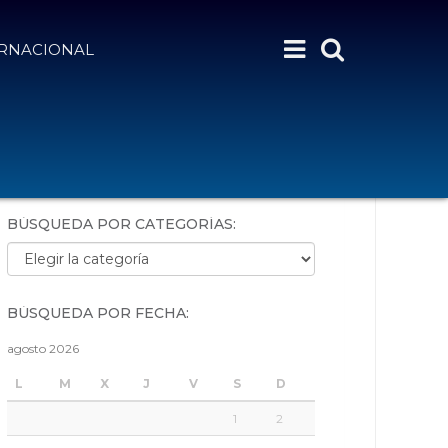
ERNACIONAL
BÚSQUEDA POR PALABRAS:
BÚSQUEDA POR CATEGORÍAS:
Búsqueda por categorías:
BÚSQUEDA POR FECHA:
agosto 2026
L
M
X
J
V
S
D
1
2