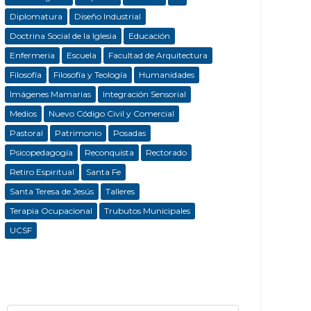
Diplomatura
Diseño Industrial
Doctrina Social de la Iglesia
Educación
Enfermeria
Escuela
Facultad de Arquitectura
Filosofía
Filosofía y Teología
Humanidades
Imágenes Mamarias
Integración Sensorial
Medios
Nuevo Código Civil y Comercial
Pastoral
Patrimonio
Posadas
Psicopedagogía
Reconquista
Rectorado
Retiro Espiritual
Santa Fe
Santa Teresa de Jesús
Talleres
Terapia Ocupacional
Trubutos Municipales
UCSF