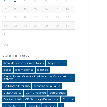
3
4
5
6
7
8
9
10
11
12
13
14
15
16
17
18
19
20
21
22
23
24
25
26
27
28
29
30
31
« Jul
NUBE DE TAGS:
Actividades pre-universitarias
Arquitectura
Becas
Bioimágenes
Bioética
Carlos Torres; Contabilidad; Normas Contables;
RTNº41
Certamen Literario
Ciencias de la Salud
Clase Abierta
Comunicación
conferencia
Contabilidad
CP Santiago Bernasconi
Cultura
Dante Alghieri
Deportes
Derecho
DI