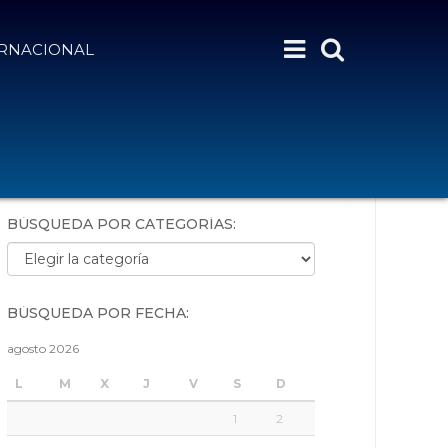
ERNACIONAL
BÚSQUEDA POR PALABRAS:
BÚSQUEDA POR CATEGORÍAS:
Búsqueda por categorías:
BÚSQUEDA POR FECHA:
agosto 2026
L
M
X
J
V
S
D
1
2