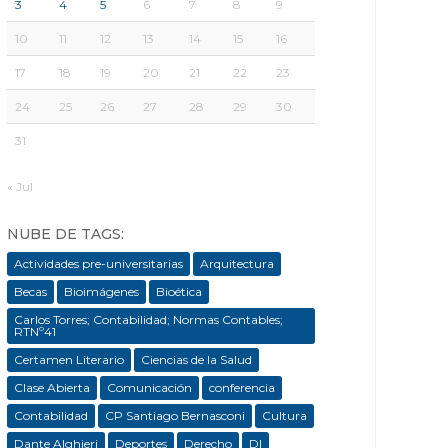
3
4
5
6
7
8
9
10
11
12
13
14
15
16
17
18
19
20
21
22
23
24
25
26
27
28
29
30
31
« Jul
NUBE DE TAGS:
Actividades pre-universitarias
Arquitectura
Becas
Bioimágenes
Bioética
Carlos Torres; Contabilidad; Normas Contables;
RTNº41
Certamen Literario
Ciencias de la Salud
Clase Abierta
Comunicación
conferencia
Contabilidad
CP Santiago Bernasconi
Cultura
Dante Alghieri
Deportes
Derecho
DI