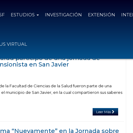
SF
ESTUDIOS
INVESTIGACIÓN
EXTENSIÓN
INT
s con el tag Arzobispado
S VIRTUAL
Salud participó de una jornada de
nsionista en San Javier
de la Facultad de Ciencias de la Salud fueron parte de una
el municipio de San Javier, en la cual compartieron sus saberes
Leer Más
ama “Nuevamente” en la Jornada sobre