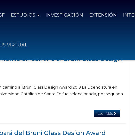
SF
ESTUDIOS
INVESTIGACIÓN
EXTENSIÓN
INT
el tag Bruni Glass Design Award
S VIRTUAL
mente en camino al Bruni Glass Design
amino al Bruni Glass Design Award 2019 La Licenciatura en
 Universidad Católica de Santa Fe fue seleccionada, por segunda
Leer Más
ipará del Bruni Glass Design Award