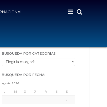
ERNACIONAL
BÚSQUEDA POR PALABRAS:
BÚSQUEDA POR CATEGORÍAS:
Búsqueda por categorías:
BÚSQUEDA POR FECHA:
agosto 2026
L
M
X
J
V
S
D
1
2