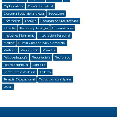
Diplomatura
Diseño Industrial
Doctrina Social de la Iglesia
Educación
Enfermeria
Escuela
Facultad de Arquitectura
Filosofía
Filosofía y Teología
Humanidades
Imágenes Mamarias
Integración Sensorial
Medios
Nuevo Código Civil y Comercial
Pastoral
Patrimonio
Posadas
Psicopedagogía
Reconquista
Rectorado
Retiro Espiritual
Santa Fe
Santa Teresa de Jesús
Talleres
Terapia Ocupacional
Trubutos Municipales
UCSF