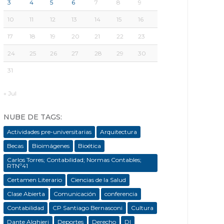
3
4
5
6
7
8
9
10
11
12
13
14
15
16
17
18
19
20
21
22
23
24
25
26
27
28
29
30
31
« Jul
NUBE DE TAGS:
Actividades pre-universitarias
Arquitectura
Becas
Bioimágenes
Bioética
Carlos Torres; Contabilidad; Normas Contables;
RTNº41
Certamen Literario
Ciencias de la Salud
Clase Abierta
Comunicación
conferencia
Contabilidad
CP Santiago Bernasconi
Cultura
Dante Alghieri
Deportes
Derecho
DI