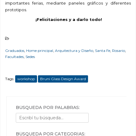
importantes ferias, mediante paneles gráficos y diferentes
prototipos.
¡Felicitaciones y a darlo todo!
Graduados
,
Home principal
,
Arquitectura y Diseño
,
Santa Fe
,
Rosario
,
Facultades
,
Sedes
Tags:
workshop
Bruni Glass Design Award
BÚSQUEDA POR PALABRAS:
BÚSQUEDA POR CATEGORÍAS: