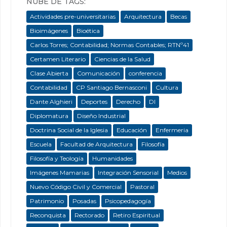
NUBE DE TAGS:
Actividades pre-universitarias
Arquitectura
Becas
Bioimágenes
Bioética
Carlos Torres; Contabilidad; Normas Contables; RTNº41
Certamen Literario
Ciencias de la Salud
Clase Abierta
Comunicación
conferencia
Contabilidad
CP Santiago Bernasconi
Cultura
Dante Alghieri
Deportes
Derecho
DI
Diplomatura
Diseño Industrial
Doctrina Social de la Iglesia
Educación
Enfermeria
Escuela
Facultad de Arquitectura
Filosofía
Filosofía y Teología
Humanidades
Imágenes Mamarias
Integración Sensorial
Medios
Nuevo Código Civil y Comercial
Pastoral
Patrimonio
Posadas
Psicopedagogía
Reconquista
Rectorado
Retiro Espiritual