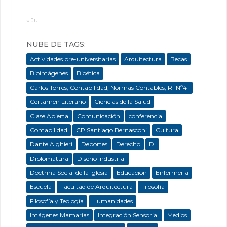
« Jul
NUBE DE TAGS:
Actividades pre-universitarias
Arquitectura
Becas
Bioimágenes
Bioética
Carlos Torres; Contabilidad; Normas Contables; RTNº41
Certamen Literario
Ciencias de la Salud
Clase Abierta
Comunicación
conferencia
Contabilidad
CP Santiago Bernasconi
Cultura
Dante Alghieri
Deportes
Derecho
DI
Diplomatura
Diseño Industrial
Doctrina Social de la Iglesia
Educación
Enfermeria
Escuela
Facultad de Arquitectura
Filosofía
Filosofía y Teología
Humanidades
Imágenes Mamarias
Integración Sensorial
Medios