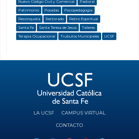
Nuevo Código Civil y Comercial
Pastoral
Patrimonio
Posadas
Psicopedagogía
Reconquista
Rectorado
Retiro Espiritual
Santa Fe
Santa Teresa de Jesús
Talleres
Terapia Ocupacional
Trubutos Municipales
UCSF
LA UCSF
CAMPUS VIRTUAL
CONTACTO