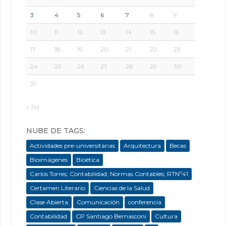
3
4
5
6
7
8
9
10
11
12
13
14
15
16
17
18
19
20
21
22
23
24
25
26
27
28
29
30
31
« Jul
NUBE DE TAGS:
Actividades pre-universitarias
Arquitectura
Becas
Bioimágenes
Bioética
Carlos Torres; Contabilidad; Normas Contables; RTNº41
Certamen Literario
Ciencias de la Salud
Clase Abierta
Comunicación
conferencia
Contabilidad
CP Santiago Bernasconi
Cultura