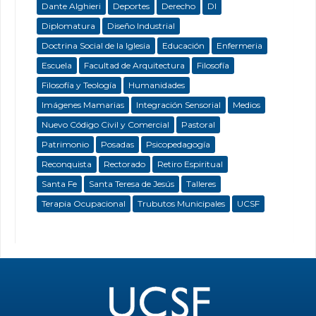
Dante Alghieri
Deportes
Derecho
DI
Diplomatura
Diseño Industrial
Doctrina Social de la Iglesia
Educación
Enfermeria
Escuela
Facultad de Arquitectura
Filosofía
Filosofía y Teología
Humanidades
Imágenes Mamarias
Integración Sensorial
Medios
Nuevo Código Civil y Comercial
Pastoral
Patrimonio
Posadas
Psicopedagogía
Reconquista
Rectorado
Retiro Espiritual
Santa Fe
Santa Teresa de Jesús
Talleres
Terapia Ocupacional
Trubutos Municipales
UCSF