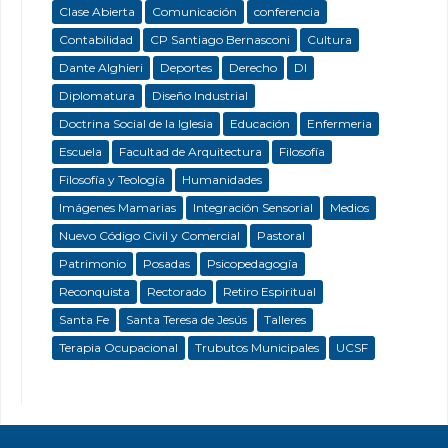
Clase Abierta
Comunicación
conferencia
Contabilidad
CP Santiago Bernasconi
Cultura
Dante Alghieri
Deportes
Derecho
DI
Diplomatura
Diseño Industrial
Doctrina Social de la Iglesia
Educación
Enfermeria
Escuela
Facultad de Arquitectura
Filosofía
Filosofía y Teología
Humanidades
Imágenes Mamarias
Integración Sensorial
Medios
Nuevo Código Civil y Comercial
Pastoral
Patrimonio
Posadas
Psicopedagogía
Reconquista
Rectorado
Retiro Espiritual
Santa Fe
Santa Teresa de Jesús
Talleres
Terapia Ocupacional
Trubutos Municipales
UCSF