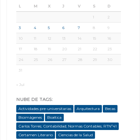
L
M
X
J
V
S
D
1
2
3
4
5
6
7
8
9
10
11
12
13
14
15
16
17
18
19
20
21
22
23
24
25
26
27
28
29
30
31
« Jul
NUBE DE TAGS:
Actividades pre-universitarias
Arquitectura
Becas
Bioimágenes
Bioética
Carlos Torres; Contabilidad; Normas Contables; RTNº41
Certamen Literario
Ciencias de la Salud