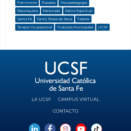
Patrimonio
Posadas
Psicopedagogía
Reconquista
Rectorado
Retiro Espiritual
Santa Fe
Santa Teresa de Jesús
Talleres
Terapia Ocupacional
Trubutos Municipales
UCSF
LA UCSF
CAMPUS VIRTUAL
CONTACTO