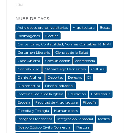
« Jul
NUBE DE TAGS:
Actividades pre-universitarias
Arquitectura
Becas
Bioimágenes
Bioética
Carlos Torres; Contabilidad; Normas Contables; RTNº41
Certamen Literario
Ciencias de la Salud
Clase Abierta
Comunicación
conferencia
Contabilidad
CP Santiago Bernasconi
Cultura
Dante Alghieri
Deportes
Derecho
DI
Diplomatura
Diseño Industrial
Doctrina Social de la Iglesia
Educación
Enfermeria
Escuela
Facultad de Arquitectura
Filosofía
Filosofía y Teología
Humanidades
Imágenes Mamarias
Integración Sensorial
Medios
Nuevo Código Civil y Comercial
Pastoral