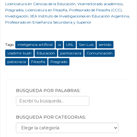
Licenciatura en Ciencias de la Educación
,
Vicerrectorado académico
,
Posgrados
,
Licenciatura en Filosofía
,
Profesorado de Filosofía (CCC)
,
Investigación
,
IIEA Instituto de Investigaciones en Educación Argentina
,
Profesorado en Enseñanza Secundaria y Superior
Tags:
inteligencia artificial
ia
UNL
San Luis
sentido
vladimir kush
Educación
pantocracia
Comunicación
patocracia
Filosofía
Posgrado
BÚSQUEDA POR PALABRAS:
BÚSQUEDA POR CATEGORÍAS:
Búsqueda por categorías: