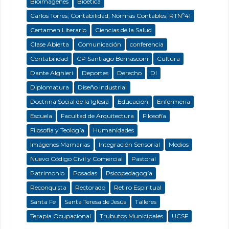
Bioimágenes
Bioética
Carlos Torres; Contabilidad; Normas Contables; RTNº41
Certamen Literario
Ciencias de la Salud
Clase Abierta
Comunicación
conferencia
Contabilidad
CP Santiago Bernasconi
Cultura
Dante Alghieri
Deportes
Derecho
DI
Diplomatura
Diseño Industrial
Doctrina Social de la Iglesia
Educación
Enfermeria
Escuela
Facultad de Arquitectura
Filosofía
Filosofía y Teología
Humanidades
Imágenes Mamarias
Integración Sensorial
Medios
Nuevo Código Civil y Comercial
Pastoral
Patrimonio
Posadas
Psicopedagogía
Reconquista
Rectorado
Retiro Espiritual
Santa Fe
Santa Teresa de Jesús
Talleres
Terapia Ocupacional
Trubutos Municipales
UCSF