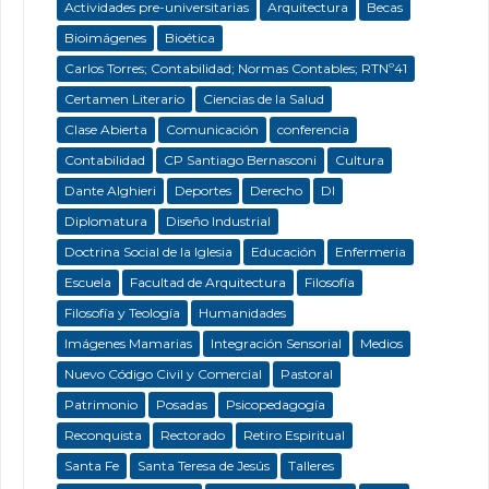
Actividades pre-universitarias
Arquitectura
Becas
Bioimágenes
Bioética
Carlos Torres; Contabilidad; Normas Contables; RTNº41
Certamen Literario
Ciencias de la Salud
Clase Abierta
Comunicación
conferencia
Contabilidad
CP Santiago Bernasconi
Cultura
Dante Alghieri
Deportes
Derecho
DI
Diplomatura
Diseño Industrial
Doctrina Social de la Iglesia
Educación
Enfermeria
Escuela
Facultad de Arquitectura
Filosofía
Filosofía y Teología
Humanidades
Imágenes Mamarias
Integración Sensorial
Medios
Nuevo Código Civil y Comercial
Pastoral
Patrimonio
Posadas
Psicopedagogía
Reconquista
Rectorado
Retiro Espiritual
Santa Fe
Santa Teresa de Jesús
Talleres