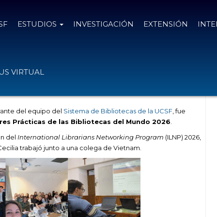
SF
ESTUDIOS
INVESTIGACIÓN
EXTENSIÓN
INT
tre las mejores prácticas de bibliotecas
S VIRTUAL
grante del equipo del
Sistema de Bibliotecas de la UCSF
, fue
res Prácticas de las Bibliotecas del Mundo 2026
.
n del
International Librarians Networking Program
(ILNP) 2026,
Cecilia trabajó junto a una colega de Vietnam.