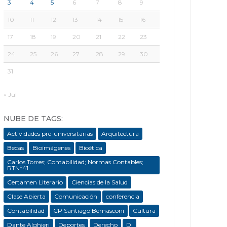
3
4
5
6
7
8
9
10
11
12
13
14
15
16
17
18
19
20
21
22
23
24
25
26
27
28
29
30
31
« Jul
NUBE DE TAGS:
Actividades pre-universitarias
Arquitectura
Becas
Bioimágenes
Bioética
Carlos Torres; Contabilidad; Normas Contables;
RTNº41
Certamen Literario
Ciencias de la Salud
Clase Abierta
Comunicación
conferencia
Contabilidad
CP Santiago Bernasconi
Cultura
Dante Alghieri
Deportes
Derecho
DI