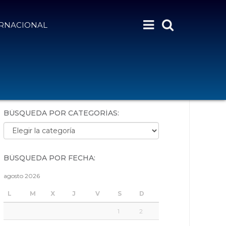
ERNACIONAL
BÚSQUEDA POR PALABRAS:
BÚSQUEDA POR CATEGORÍAS:
Búsqueda por categorías:
BÚSQUEDA POR FECHA:
agosto 2026
L
M
X
J
V
S
D
1
2