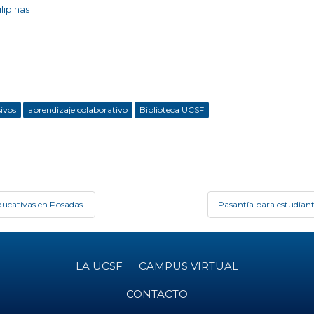
lipinas
sivos
aprendizaje colaborativo
Biblioteca UCSF
ducativas en Posadas
Pasantía para estudian
LA UCSF
CAMPUS VIRTUAL
CONTACTO