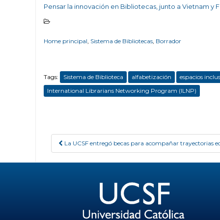
Pensar la innovación en Bibliotecas, junto a Vietnam y Fi
Home principal
,
Sistema de Bibliotecas
,
Borrador
Tags:
Sistema de Biblioteca
alfabetización
espacios inclu
International Librarians Networking Program (ILNP)
La UCSF entregó becas para acompañar trayectorias e
Post navigation