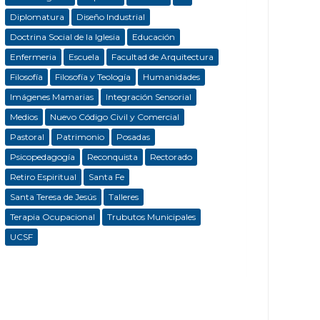
Diplomatura
Diseño Industrial
Doctrina Social de la Iglesia
Educación
Enfermeria
Escuela
Facultad de Arquitectura
Filosofía
Filosofía y Teología
Humanidades
Imágenes Mamarias
Integración Sensorial
Medios
Nuevo Código Civil y Comercial
Pastoral
Patrimonio
Posadas
Psicopedagogía
Reconquista
Rectorado
Retiro Espiritual
Santa Fe
Santa Teresa de Jesús
Talleres
Terapia Ocupacional
Trubutos Municipales
UCSF