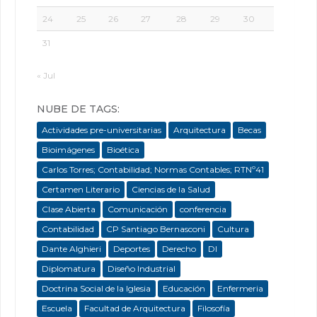
24
25
26
27
28
29
30
31
« Jul
NUBE DE TAGS:
Actividades pre-universitarias
Arquitectura
Becas
Bioimágenes
Bioética
Carlos Torres; Contabilidad; Normas Contables; RTNº41
Certamen Literario
Ciencias de la Salud
Clase Abierta
Comunicación
conferencia
Contabilidad
CP Santiago Bernasconi
Cultura
Dante Alghieri
Deportes
Derecho
DI
Diplomatura
Diseño Industrial
Doctrina Social de la Iglesia
Educación
Enfermeria
Escuela
Facultad de Arquitectura
Filosofía