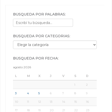
BÚSQUEDA POR PALABRAS:
BÚSQUEDA POR CATEGORÍAS:
Búsqueda por categorías:
BÚSQUEDA POR FECHA:
agosto 2026
L
M
X
J
V
S
D
1
2
3
4
5
6
7
8
9
10
11
12
13
14
15
16
17
18
19
20
21
22
23