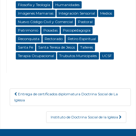
Filosofía y Teología
Humanidades
Imágenes Mamarias
Integración Sensorial
Medios
Nuevo Código Civil y Comercial
Pastoral
Patrimonio
Posadas
Psicopedagogía
Reconquista
Rectorado
Retiro Espiritual
Santa Fe
Santa Teresa de Jesús
Talleres
Terapia Ocupacional
Trubutos Municipales
UCSF
Entrega de certificados diplomatura Doctrina Social de La
Post navigation
Iglesia
Instituto de Doctrina Social de la Iglesia