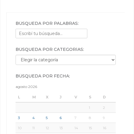
BÚSQUEDA POR PALABRAS:
BÚSQUEDA POR CATEGORÍAS:
Búsqueda por categorías:
BÚSQUEDA POR FECHA:
agosto 2026
L
M
X
J
V
S
D
1
2
3
4
5
6
7
8
9
10
11
12
13
14
15
16