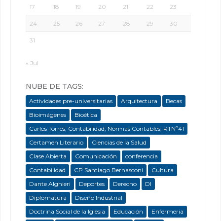
17
18
19
20
21
22
23
24
25
26
27
28
29
30
31
« Jul
NUBE DE TAGS:
Actividades pre-universitarias
Arquitectura
Becas
Bioimágenes
Bioética
Carlos Torres; Contabilidad; Normas Contables; RTNº41
Certamen Literario
Ciencias de la Salud
Clase Abierta
Comunicación
conferencia
Contabilidad
CP Santiago Bernasconi
Cultura
Dante Alghieri
Deportes
Derecho
DI
Diplomatura
Diseño Industrial
Doctrina Social de la Iglesia
Educación
Enfermeria