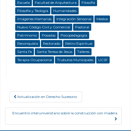
Escuela
Facultad de Arquitectura
Filosofía
Filosofía y Teología
Humanidades
Imágenes Mamarias
Integración Sensorial
Medios
Nuevo Código Civil y Comercial
Pastoral
Patrimonio
Posadas
Psicopedagogía
Reconquista
Rectorado
Retiro Espiritual
Santa Fe
Santa Teresa de Jesús
Talleres
Terapia Ocupacional
Trubutos Municipales
UCSF
Actualización en Derecho Sucesorio
Post navigation
Encuentro interuniversitario sobre la construcción con madera