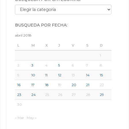
Búsqueda por categorías:
BÚSQUEDA POR FECHA:
abril 2018
L
M
X
J
V
S
D
1
2
3
4
5
6
7
8
9
10
11
12
13
14
15
16
17
18
19
20
21
22
23
24
25
26
27
28
29
30
« Mar
May »