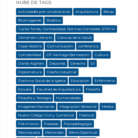
NUBE DE TAGS:
Actividades pre-universitarias
Arquitectura
Becas
Bioimágenes
Bioética
Carlos Torres; Contabilidad; Normas Contables; RTNº41
Certamen Literario
Ciencias de la Salud
Clase Abierta
Comunicación
conferencia
Contabilidad
CP Santiago Bernasconi
Cultura
Dante Alghieri
Deportes
Derecho
DI
Diplomatura
Diseño Industrial
Doctrina Social de la Iglesia
Educación
Enfermeria
Escuela
Facultad de Arquitectura
Filosofía
Filosofía y Teología
Humanidades
Imágenes Mamarias
Integración Sensorial
Medios
Nuevo Código Civil y Comercial
Pastoral
Patrimonio
Posadas
Psicopedagogía
Reconquista
Rectorado
Retiro Espiritual