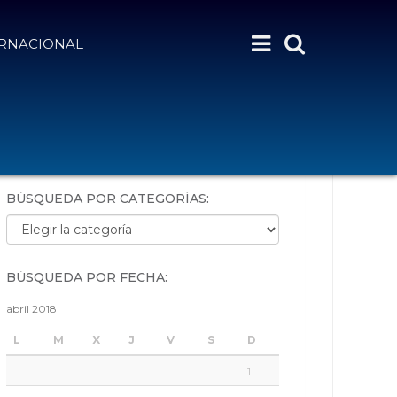
ERNACIONAL
BÚSQUEDA POR PALABRAS:
BÚSQUEDA POR CATEGORÍAS:
Búsqueda por categorías:
BÚSQUEDA POR FECHA:
abril 2018
L
M
X
J
V
S
D
1