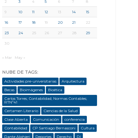
2
3
4
5
6
7
8
9
10
11
12
13
14
15
16
17
18
19
20
21
22
23
24
25
26
27
28
29
30
« Mar
May »
NUBE DE TAGS:
Actividades pre-universitarias
Arquitectura
Becas
Bioimágenes
Bioética
Carlos Torres; Contabilidad; Normas Contables;
RTNº41
Certamen Literario
Ciencias de la Salud
Clase Abierta
Comunicación
conferencia
Contabilidad
CP Santiago Bernasconi
Cultura
Dante Alghieri
Deportes
Derecho
DI