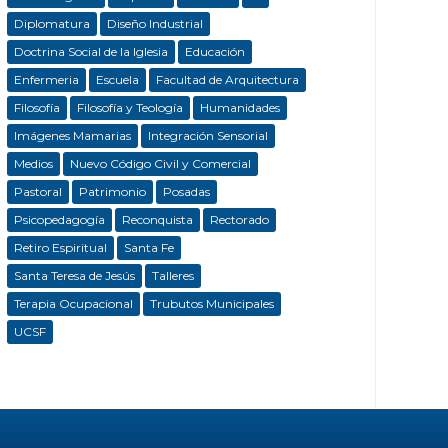
Diplomatura
Diseño Industrial
Doctrina Social de la Iglesia
Educación
Enfermeria
Escuela
Facultad de Arquitectura
Filosofía
Filosofía y Teología
Humanidades
Imágenes Mamarias
Integración Sensorial
Medios
Nuevo Código Civil y Comercial
Pastoral
Patrimonio
Posadas
Psicopedagogía
Reconquista
Rectorado
Retiro Espiritual
Santa Fe
Santa Teresa de Jesús
Talleres
Terapia Ocupacional
Trubutos Municipales
UCSF