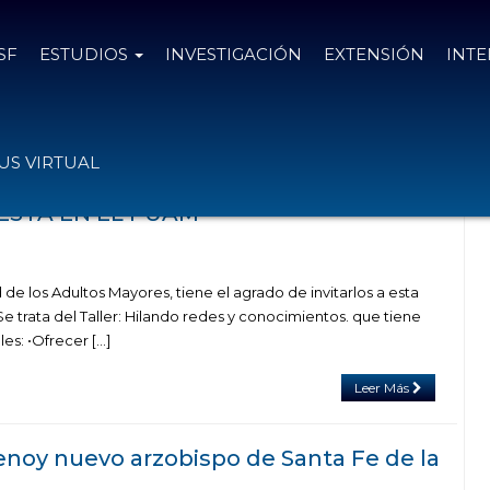
SF
ESTUDIOS
INVESTIGACIÓN
EXTENSIÓN
INT
as el
17 de abril de 2018
S VIRTUAL
STA EN EL PUAM
de los Adultos Mayores, tiene el agrado de invitarlos a esta
e trata del Taller: Hilando redes y conocimientos. que tiene
es: •Ofrecer […]
Leer Más
enoy nuevo arzobispo de Santa Fe de la