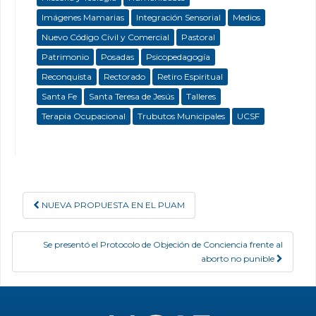
Imágenes Mamarias
Integración Sensorial
Medios
Nuevo Código Civil y Comercial
Pastoral
Patrimonio
Posadas
Psicopedagogía
Reconquista
Rectorado
Retiro Espiritual
Santa Fe
Santa Teresa de Jesús
Talleres
Terapia Ocupacional
Trubutos Municipales
UCSF
NUEVA PROPUESTA EN EL PUAM
Post navigation
Se presentó el Protocolo de Objeción de Conciencia frente al
aborto no punible