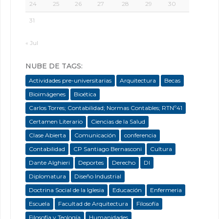
24
25
26
27
28
29
30
31
« Jul
NUBE DE TAGS:
Actividades pre-universitarias
Arquitectura
Becas
Bioimágenes
Bioética
Carlos Torres; Contabilidad; Normas Contables; RTNº41
Certamen Literario
Ciencias de la Salud
Clase Abierta
Comunicación
conferencia
Contabilidad
CP Santiago Bernasconi
Cultura
Dante Alghieri
Deportes
Derecho
DI
Diplomatura
Diseño Industrial
Doctrina Social de la Iglesia
Educación
Enfermeria
Escuela
Facultad de Arquitectura
Filosofía
Filosofía y Teología
Humanidades