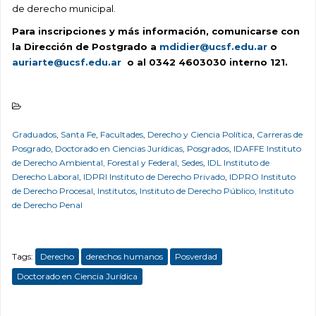
de derecho municipal.
Para inscripciones y más información, comunicarse con
la Dirección de Postgrado a
mdidier@ucsf.edu.ar
o
auriarte@ucsf.edu.ar
o al 0342 4603030 interno 121.
Graduados
,
Santa Fe
,
Facultades
,
Derecho y Ciencia Política
,
Carreras de
Posgrado
,
Doctorado en Ciencias Jurídicas
,
Posgrados
,
IDAFFE Instituto
de Derecho Ambiental, Forestal y Federal
,
Sedes
,
IDL Instituto de
Derecho Laboral
,
IDPRI Instituto de Derecho Privado
,
IDPRO Instituto
de Derecho Procesal
,
Institutos
,
Instituto de Derecho Público
,
Instituto
de Derecho Penal
Tags:
Derecho
derechos humanos
Posverdad
Doctorado en Ciencia Jurídica