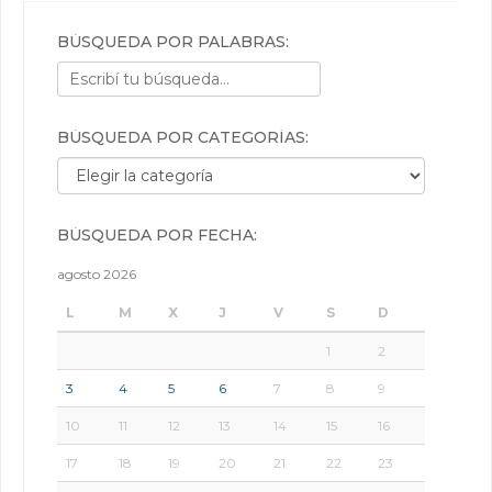
BÚSQUEDA POR PALABRAS:
BÚSQUEDA POR CATEGORÍAS:
Búsqueda por categorías:
BÚSQUEDA POR FECHA:
agosto 2026
L
M
X
J
V
S
D
1
2
3
4
5
6
7
8
9
10
11
12
13
14
15
16
17
18
19
20
21
22
23