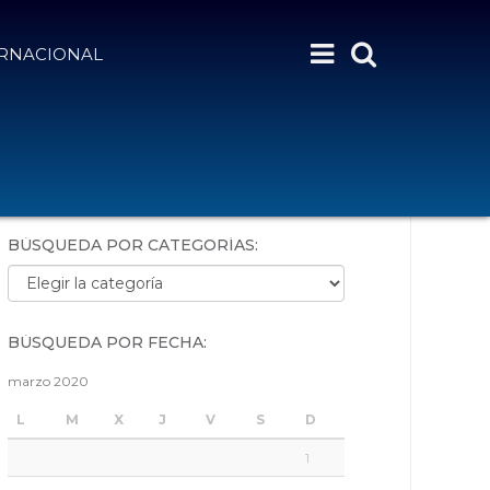
ERNACIONAL
BÚSQUEDA POR PALABRAS:
BÚSQUEDA POR CATEGORÍAS:
Búsqueda por categorías:
BÚSQUEDA POR FECHA:
marzo 2020
L
M
X
J
V
S
D
1