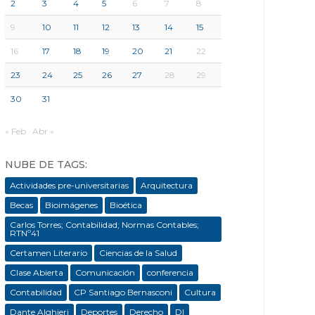
2
3
4
5
6
7
8
9
10
11
12
13
14
15
16
17
18
19
20
21
22
23
24
25
26
27
28
29
30
31
« Feb
Abr »
NUBE DE TAGS:
Actividades pre-universitarias
Arquitectura
Becas
Bioimágenes
Bioética
Carlos Torres; Contabilidad; Normas Contables;
RTNº41
Certamen Literario
Ciencias de la Salud
Clase Abierta
Comunicación
conferencia
Contabilidad
CP Santiago Bernasconi
Cultura
Dante Alghieri
Deportes
Derecho
DI