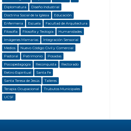
Diplomatura
Diseño Industrial
Doctrina Social de la Iglesia
Educación
Enfermeria
Escuela
Facultad de Arquitectura
Filosofía
Filosofía y Teología
Humanidades
Imágenes Mamarias
Integración Sensorial
Medios
Nuevo Código Civil y Comercial
Pastoral
Patrimonio
Posadas
Psicopedagogía
Reconquista
Rectorado
Retiro Espiritual
Santa Fe
Santa Teresa de Jesús
Talleres
Terapia Ocupacional
Trubutos Municipales
UCSF