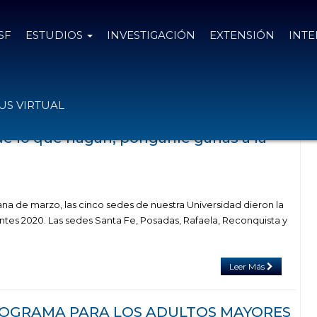
SF
ESTUDIOS
INVESTIGACIÓN
EXTENSIÓN
INT
as el
5 de marzo de 2020
S VIRTUAL
e lo que hagan, pónganle ganas a la
na de marzo, las cinco sedes de nuestra Universidad dieron la
ntes 2020. Las sedes Santa Fe, Posadas, Rafaela, Reconquista y
Leer Más
PROGRAMA PARA LOS ADULTOS MAYORES