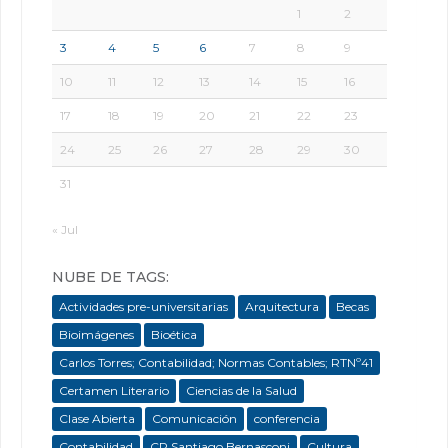
1
2
3
4
5
6
7
8
9
10
11
12
13
14
15
16
17
18
19
20
21
22
23
24
25
26
27
28
29
30
31
« Jul
NUBE DE TAGS:
Actividades pre-universitarias
Arquitectura
Becas
Bioimágenes
Bioética
Carlos Torres; Contabilidad; Normas Contables; RTNº41
Certamen Literario
Ciencias de la Salud
Clase Abierta
Comunicación
conferencia
Contabilidad
CP Santiago Bernasconi
Cultura