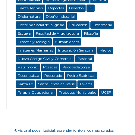
Dante Alghieri
Deportes
Derecho
DI
Diplomatura
Diseño Industrial
Doctrina Social de la Iglesia
Educación
Enfermeria
Escuela
Facultad de Arquitectura
Filosofía
Filosofía y Teología
Humanidades
Imágenes Mamarias
Integración Sensorial
Medios
Nuevo Código Civil y Comercial
Pastoral
Patrimonio
Posadas
Psicopedagogía
Reconquista
Rectorado
Retiro Espiritual
Santa Fe
Santa Teresa de Jesús
Talleres
Terapia Ocupacional
Trubutos Municipales
UCSF
Visita al poder judicial: aprender junto a los magistrados
Post navigation