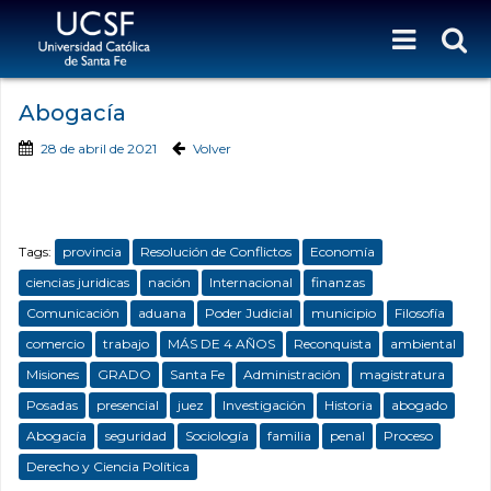
Abogacía
28 de abril de 2021
Volver
Tags:
provincia
Resolución de Conflictos
Economía
ciencias juridicas
nación
Internacional
finanzas
Comunicación
aduana
Poder Judicial
municipio
Filosofía
comercio
trabajo
MÁS DE 4 AÑOS
Reconquista
ambiental
Misiones
GRADO
Santa Fe
Administración
magistratura
Posadas
presencial
juez
Investigación
Historia
abogado
Abogacía
seguridad
Sociología
familia
penal
Proceso
Derecho y Ciencia Política