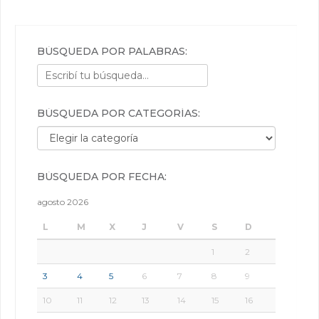
BÚSQUEDA POR PALABRAS:
BÚSQUEDA POR CATEGORÍAS:
Búsqueda por categorías:
BÚSQUEDA POR FECHA:
agosto 2026
L
M
X
J
V
S
D
1
2
3
4
5
6
7
8
9
10
11
12
13
14
15
16