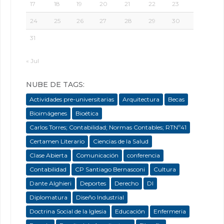
17
18
19
20
21
22
23
24
25
26
27
28
29
30
31
« Jul
NUBE DE TAGS:
Actividades pre-universitarias
Arquitectura
Becas
Bioimágenes
Bioética
Carlos Torres; Contabilidad; Normas Contables; RTNº41
Certamen Literario
Ciencias de la Salud
Clase Abierta
Comunicación
conferencia
Contabilidad
CP Santiago Bernasconi
Cultura
Dante Alghieri
Deportes
Derecho
DI
Diplomatura
Diseño Industrial
Doctrina Social de la Iglesia
Educación
Enfermeria