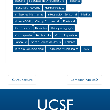
Escuela
Facultad de Arquitectura
Filosofía
Filosofía y Teología
Humanidades
Imágenes Mamarias
Integración Sensorial
Medios
Nuevo Código Civil y Comercial
Pastoral
Patrimonio
Posadas
Psicopedagogía
Reconquista
Rectorado
Retiro Espiritual
Santa Fe
Santa Teresa de Jesús
Talleres
Terapia Ocupacional
Trubutos Municipales
UCSF
Arquitectura
Contador Público
Post navigation