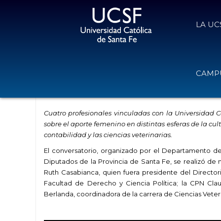
LA UC
Conversación entre cuatro mujere
CAMPU
para el desarrollo humano”
12 de mayo de 2022
Volver
Cuatro profesionales vinculadas con la Universidad C
sobre el aporte femenino en distintas esferas de la cul
contabilidad y las ciencias veterinarias.
El conversatorio, organizado por el Departamento de
Diputados de la Provincia de Santa Fe, se realizó de m
Ruth Casabianca, quien fuera presidente del Director
Facultad de Derecho y Ciencia Política; la CPN Cla
Berlanda, coordinadora de la carrera de Ciencias Veteri