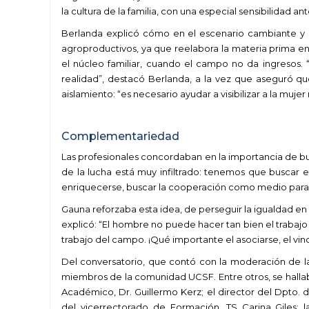
la cultura de la familia, con una especial sensibilidad ante
Berlanda explicó cómo en el escenario cambiante y i
agroproductivos, ya que reelabora la materia prima
el núcleo familiar, cuando el campo no da ingresos. “
realidad”, destacó Berlanda, a la vez que aseguró que
aislamiento: “es necesario ayudar a visibilizar a la mujer 
Complementariedad
Las profesionales concordaban en la importancia de bu
de la lucha está muy infiltrado: tenemos que buscar el
enriquecerse, buscar la cooperación como medio para 
Gauna reforzaba esta idea, de perseguir la igualdad en 
explicó: “El hombre no puede hacer tan bien el trabajo 
trabajo del campo. ¡Qué importante el asociarse, el vinc
Del conversatorio, que contó con la moderación de la
miembros de la comunidad UCSF. Entre otros, se hallaba
Académico, Dr. Guillermo Kerz; el director del Dpto. de
del vicerrectorado de Formación, TS Carina Giles; la 