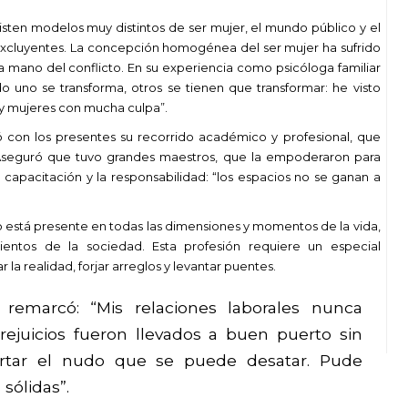
ten modelos muy distintos de ser mujer, el mundo público y el
 excluyentes. La concepción homogénea del ser mujer ha sufrido
a mano del conflicto. En su experiencia como psicóloga familiar
uno se transforma, otros se tienen que transformar: he visto
y mujeres con mucha culpa”.
ó con los presentes su recorrido académico y profesional, que
Aseguró que tuvo grandes maestros, que la empoderaron para
a capacitación y la responsabilidad: “los espacios no se ganan a
 está presente en todas las dimensiones y momentos de la vida,
ntos de la sociedad. Esta profesión requiere un especial
a realidad, forjar arreglos y levantar puentes.
 remarcó: “Mis relaciones laborales nunca
ejuicios fueron llevados a buen puerto sin
ortar el nudo que se puede desatar. Pude
 sólidas”.