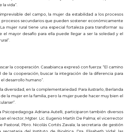
 la vida”.
mprevisible del campo, la mujer da estabilidad a los procesos
 en procesos secundarios que pueden sostener económicamente
La mujer rural tiene una especial fortaleza para transformar su
 el mayor desafío para ella puede llegar a ser la soledad y el
rural”.
scar la cooperación. Casabianca expresó con fuerza: “El camino
 de la cooperación, buscar la integración de la diferencia para
el desarrollo humano”.
la diversidad, en la complementariedad. Para ilustrarlo, Berlanda
de la mujer en la familia, pero la mujer puede hacer muy bien el
ularse!”.
 Psicopedagoga Adriana Autelli, participaron también diversos
n el rector, Mgter. Lic. Eugenio Martín De Palma; el vicerrector
 Pastoral, Pbro. Nicolás Cortés Zavala; la secretaria de gestión
secretaria del Instituto de Bioética, Dra. Elisabeth Vidal; las