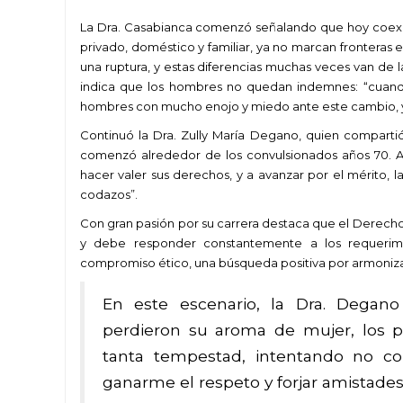
La Dra. Casabianca comenzó señalando que hoy coexis
privado, doméstico y familiar, ya no marcan fronteras
una ruptura, y estas diferencias muchas veces van de l
indica que los hombres no quedan indemnes: “cuando 
hombres con mucho enojo y miedo ante este cambio, 
Continuó la Dra. Zully María Degano, quien comparti
comenzó alrededor de los convulsionados años 70. 
hacer valer sus derechos, y a avanzar por el mérito, l
codazos”.
Con gran pasión por su carrera destaca que el Derecho
y debe responder constantemente a los requerimie
compromiso ético, una búsqueda positiva por armonizar l
En este escenario, la Dra. Degano
perdieron su aroma de mujer, los pr
tanta tempestad, intentando no c
ganarme el respeto y forjar amistades