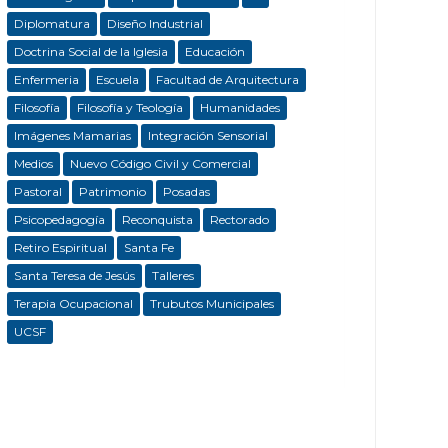
Diplomatura
Diseño Industrial
Doctrina Social de la Iglesia
Educación
Enfermeria
Escuela
Facultad de Arquitectura
Filosofía
Filosofía y Teología
Humanidades
Imágenes Mamarias
Integración Sensorial
Medios
Nuevo Código Civil y Comercial
Pastoral
Patrimonio
Posadas
Psicopedagogía
Reconquista
Rectorado
Retiro Espiritual
Santa Fe
Santa Teresa de Jesús
Talleres
Terapia Ocupacional
Trubutos Municipales
UCSF