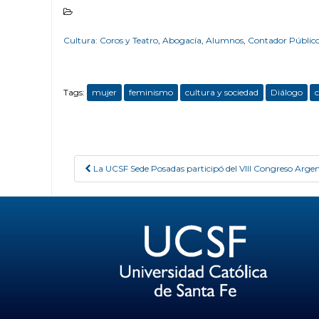
Cultura: Coros y Teatro
,
Abogacía
,
Alumnos
,
Contador Públic
Tags:
mujer
feminismo
cultura y sociedad
Diálogo
c
La UCSF Sede Posadas participó del VIII Congreso Arg
Post navigation