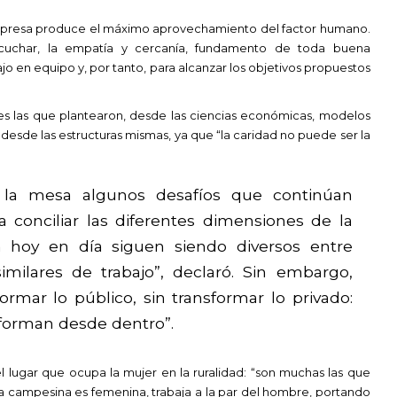
empresa produce el máximo aprovechamiento del factor humano.
uchar, la empatía y cercanía, fundamento de toda buena
ajo en equipo y, por tanto, para alcanzar los objetivos propuestos
s las que plantearon, desde las ciencias económicas, modelos
al desde las estructuras mismas, ya que “la caridad no puede ser la
 la mesa algunos desafíos que continúan
a conciliar las diferentes dimensiones de la
n hoy en día siguen siendo diversos entre
milares de trabajo”, declaró. Sin embargo,
rmar lo público, sin transformar lo privado:
sforman desde dentro”.
l lugar que ocupa la mujer en la ruralidad: “son muchas las que
a campesina es femenina, trabaja a la par del hombre, portando