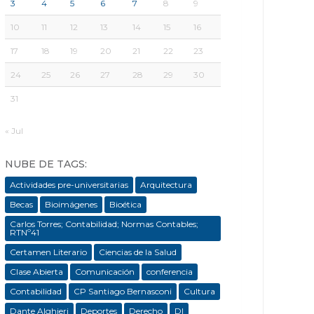
3
4
5
6
7
8
9
10
11
12
13
14
15
16
17
18
19
20
21
22
23
24
25
26
27
28
29
30
31
« Jul
NUBE DE TAGS:
Actividades pre-universitarias
Arquitectura
Becas
Bioimágenes
Bioética
Carlos Torres; Contabilidad; Normas Contables;
RTNº41
Certamen Literario
Ciencias de la Salud
Clase Abierta
Comunicación
conferencia
Contabilidad
CP Santiago Bernasconi
Cultura
Dante Alghieri
Deportes
Derecho
DI