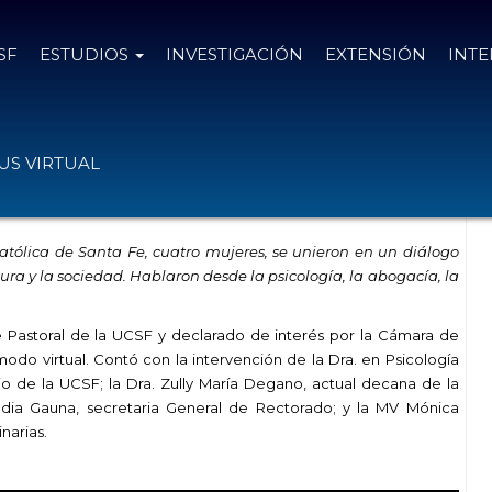
SF
ESTUDIOS
INVESTIGACIÓN
EXTENSIÓN
INT
s: “buscar la cooperación como medio
S VIRTUAL
atólica de Santa Fe, cuatro mujeres, se unieron en un diálogo
tura y la sociedad. Hablaron desde la psicología, la abogacía, la
 Pastoral de la UCSF y declarado de interés por la Cámara de
odo virtual. Contó con la intervención de la Dra. en Psicología
io de la UCSF; la Dra. Zully María Degano, actual decana de la
udia Gauna, secretaria General de Rectorado; y la MV Mónica
narias.