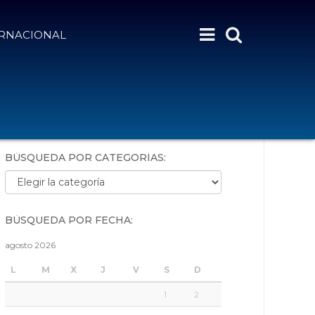
ERNACIONAL
BÚSQUEDA POR PALABRAS:
BÚSQUEDA POR CATEGORÍAS:
Búsqueda por categorías:
BÚSQUEDA POR FECHA:
agosto 2026
L
M
X
J
V
S
D
1
2