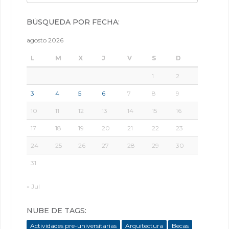
BÚSQUEDA POR FECHA:
agosto 2026
L
M
X
J
V
S
D
1
2
3
4
5
6
7
8
9
10
11
12
13
14
15
16
17
18
19
20
21
22
23
24
25
26
27
28
29
30
31
« Jul
NUBE DE TAGS:
Actividades pre-universitarias
Arquitectura
Becas