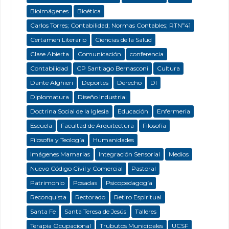
Bioimágenes
Bioética
Carlos Torres; Contabilidad; Normas Contables; RTNº41
Certamen Literario
Ciencias de la Salud
Clase Abierta
Comunicación
conferencia
Contabilidad
CP Santiago Bernasconi
Cultura
Dante Alghieri
Deportes
Derecho
DI
Diplomatura
Diseño Industrial
Doctrina Social de la Iglesia
Educación
Enfermeria
Escuela
Facultad de Arquitectura
Filosofía
Filosofía y Teología
Humanidades
Imágenes Mamarias
Integración Sensorial
Medios
Nuevo Código Civil y Comercial
Pastoral
Patrimonio
Posadas
Psicopedagogía
Reconquista
Rectorado
Retiro Espiritual
Santa Fe
Santa Teresa de Jesús
Talleres
Terapia Ocupacional
Trubutos Municipales
UCSF