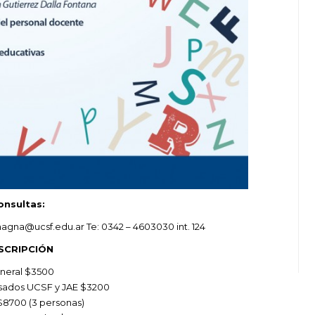
onsultas:
gna@ucsf.edu.ar Te: 0342 – 4603030 int. 124
SCRIPCIÓN
neral $3500
ados UCSF y JAE $3200
8700 (3 personas)