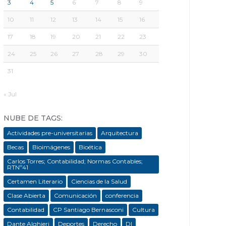
3
4
5
6
7
8
9
10
11
12
13
14
15
16
17
18
19
20
21
22
23
24
25
26
27
28
29
30
31
« Jul
NUBE DE TAGS:
Actividades pre-universitarias
Arquitectura
Becas
Bioimágenes
Bioética
Carlos Torres; Contabilidad; Normas Contables;
RTNº41
Certamen Literario
Ciencias de la Salud
Clase Abierta
Comunicación
conferencia
Contabilidad
CP Santiago Bernasconi
Cultura
Dante Alghieri
Deportes
Derecho
DI