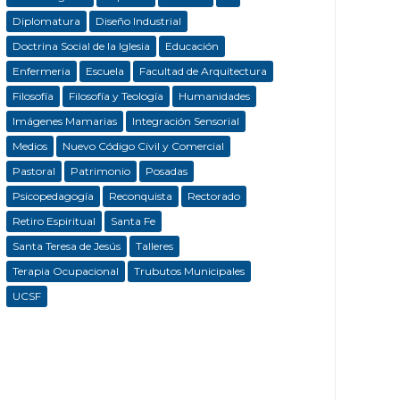
Diplomatura
Diseño Industrial
Doctrina Social de la Iglesia
Educación
Enfermeria
Escuela
Facultad de Arquitectura
Filosofía
Filosofía y Teología
Humanidades
Imágenes Mamarias
Integración Sensorial
Medios
Nuevo Código Civil y Comercial
Pastoral
Patrimonio
Posadas
Psicopedagogía
Reconquista
Rectorado
Retiro Espiritual
Santa Fe
Santa Teresa de Jesús
Talleres
Terapia Ocupacional
Trubutos Municipales
UCSF