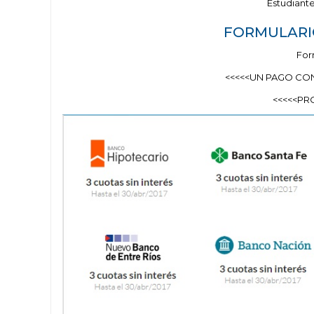
Estudiant
FORMULARIO
For
<<<<<UN PAGO CON
<<<<<PR