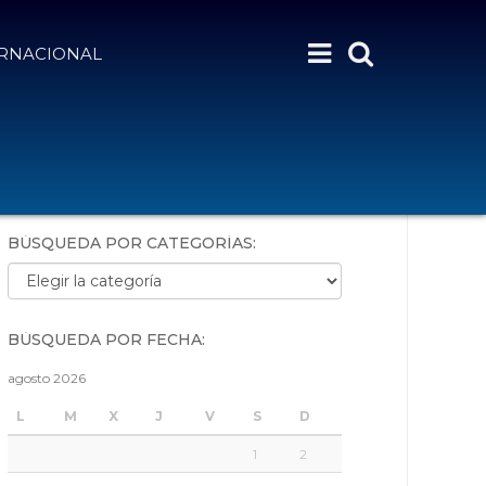
ERNACIONAL
BÚSQUEDA POR PALABRAS:
BÚSQUEDA POR CATEGORÍAS:
Búsqueda por categorías:
BÚSQUEDA POR FECHA:
agosto 2026
L
M
X
J
V
S
D
1
2