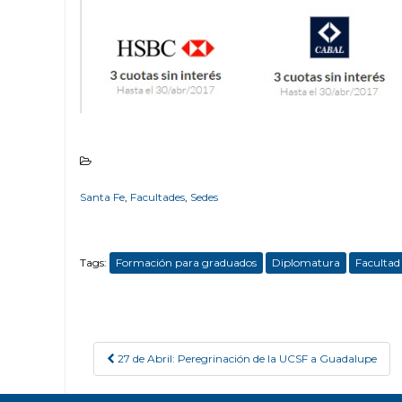
Santa Fe
,
Facultades
,
Sedes
Tags:
Formación para graduados
Diplomatura
Facultad
27 de Abril: Peregrinación de la UCSF a Guadalupe
Post navigation