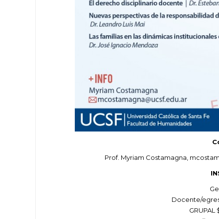
C
Prof. Myriam Costamagna, mcostama
IN
Ge
Docente/egres
GRUPAL $