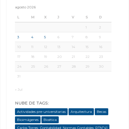
agosto 2026
L
M
X
J
V
S
D
1
2
3
4
5
6
7
8
9
10
11
12
13
14
15
16
17
18
19
20
21
22
23
24
25
26
27
28
29
30
31
« Jul
NUBE DE TAGS:
Actividades pre-universitarias
Arquitectura
Becas
Bioimágenes
Bioética
Carlos Torres; Contabilidad; Normas Contables; RTNº41