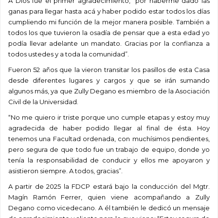
A Dios fue el primer agradecimiento, “por haberme dado las
ganas para llegar hasta acá y haber podido estar todos los días
cumpliendo mi función de la mejor manera posible. También a
todos los que tuvieron la osadía de pensar que a esta edad yo
podía llevar adelante un mandato. Gracias por la confianza a
todos ustedes y a toda la comunidad”.
Fueron 52 años que la vieron transitar los pasillos de esta Casa
desde diferentes lugares y cargos y que se irán sumando
algunos más, ya que Zully Degano es miembro de la Asociación
Civil de la Universidad.
“No me quiero ir triste porque uno cumple etapas y estoy muy
agradecida de haber podido llegar al final de ésta. Hoy
tenemos una Facultad ordenada, con muchísimos pendientes,
pero segura de que todo fue un trabajo de equipo, donde yo
tenía la responsabilidad de conducir y ellos me apoyaron y
asistieron siempre. A todos, gracias”.
A partir de 2025 la FDCP estará bajo la conducción del Mgtr.
Magín Ramón Ferrer, quien viene acompañando a Zully
Degano como vicedecano. A él también le dedicó un mensaje