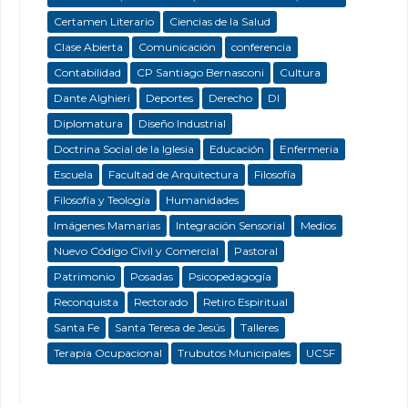
Certamen Literario
Ciencias de la Salud
Clase Abierta
Comunicación
conferencia
Contabilidad
CP Santiago Bernasconi
Cultura
Dante Alghieri
Deportes
Derecho
DI
Diplomatura
Diseño Industrial
Doctrina Social de la Iglesia
Educación
Enfermeria
Escuela
Facultad de Arquitectura
Filosofía
Filosofía y Teología
Humanidades
Imágenes Mamarias
Integración Sensorial
Medios
Nuevo Código Civil y Comercial
Pastoral
Patrimonio
Posadas
Psicopedagogía
Reconquista
Rectorado
Retiro Espiritual
Santa Fe
Santa Teresa de Jesús
Talleres
Terapia Ocupacional
Trubutos Municipales
UCSF