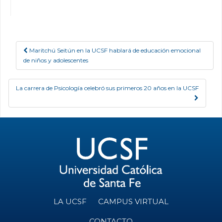
Maritchú Seitún en la UCSF hablará de educación emocional
Post navigation
de niños y adolescentes
La carrera de Psicología celebró sus primeros 20 años en la UCSF
LA UCSF
CAMPUS VIRTUAL
CONTACTO