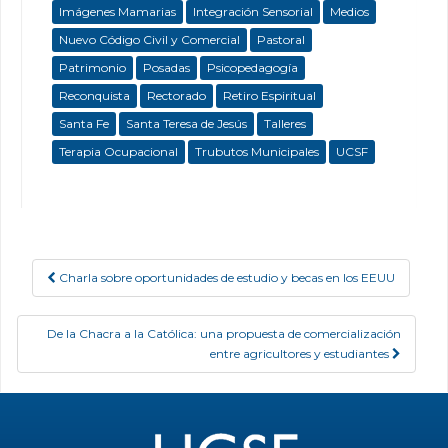
Imágenes Mamarias
Integración Sensorial
Medios
Nuevo Código Civil y Comercial
Pastoral
Patrimonio
Posadas
Psicopedagogía
Reconquista
Rectorado
Retiro Espiritual
Santa Fe
Santa Teresa de Jesús
Talleres
Terapia Ocupacional
Trubutos Municipales
UCSF
Charla sobre oportunidades de estudio y becas en los EEUU
Post navigation
De la Chacra a la Católica: una propuesta de comercialización
entre agricultores y estudiantes