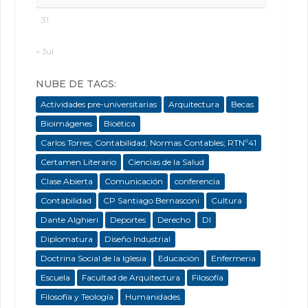
31
« Jul
NUBE DE TAGS:
Actividades pre-universitarias
Arquitectura
Becas
Bioimágenes
Bioética
Carlos Torres; Contabilidad; Normas Contables; RTNº41
Certamen Literario
Ciencias de la Salud
Clase Abierta
Comunicación
conferencia
Contabilidad
CP Santiago Bernasconi
Cultura
Dante Alghieri
Deportes
Derecho
DI
Diplomatura
Diseño Industrial
Doctrina Social de la Iglesia
Educación
Enfermeria
Escuela
Facultad de Arquitectura
Filosofía
Filosofía y Teología
Humanidades