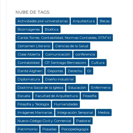
NUBE DE TAGS:
Actividades pre-universitarias
Arquitectura
Becas
Bioimágenes
Bioética
Carlos Torres; Contabilidad; Normas Contables; RTNº41
Certamen Literario
Ciencias de la Salud
Clase Abierta
Comunicación
conferencia
Contabilidad
CP Santiago Bernasconi
Cultura
Dante Alghieri
Deportes
Derecho
DI
Diplomatura
Diseño Industrial
Doctrina Social de la Iglesia
Educación
Enfermeria
Escuela
Facultad de Arquitectura
Filosofía
Filosofía y Teología
Humanidades
Imágenes Mamarias
Integración Sensorial
Medios
Nuevo Código Civil y Comercial
Pastoral
Patrimonio
Posadas
Psicopedagogía