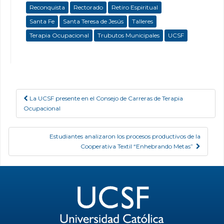
Reconquista
Rectorado
Retiro Espiritual
Santa Fe
Santa Teresa de Jesús
Talleres
Terapia Ocupacional
Trubutos Municipales
UCSF
La UCSF presente en el Consejo de Carreras de Terapia
Post navigation
Ocupacional
Estudiantes analizaron los procesos productivos de la
Cooperativa Textil “Enhebrando Metas”