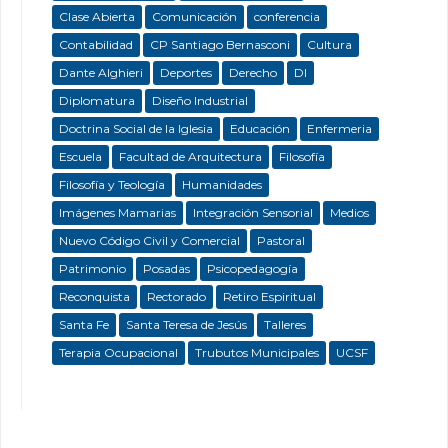
Clase Abierta
Comunicación
conferencia
Contabilidad
CP Santiago Bernasconi
Cultura
Dante Alghieri
Deportes
Derecho
DI
Diplomatura
Diseño Industrial
Doctrina Social de la Iglesia
Educación
Enfermeria
Escuela
Facultad de Arquitectura
Filosofía
Filosofía y Teología
Humanidades
Imágenes Mamarias
Integración Sensorial
Medios
Nuevo Código Civil y Comercial
Pastoral
Patrimonio
Posadas
Psicopedagogía
Reconquista
Rectorado
Retiro Espiritual
Santa Fe
Santa Teresa de Jesús
Talleres
Terapia Ocupacional
Trubutos Municipales
UCSF