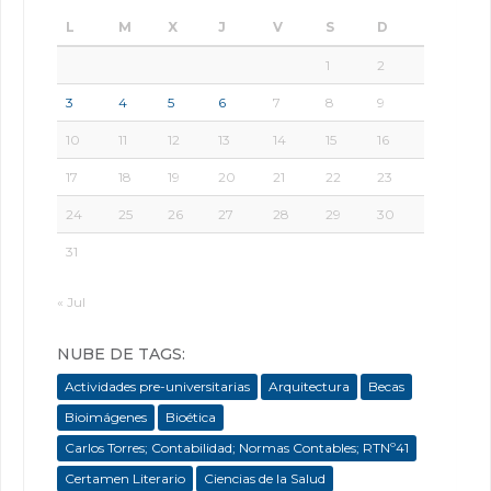
L
M
X
J
V
S
D
1
2
3
4
5
6
7
8
9
10
11
12
13
14
15
16
17
18
19
20
21
22
23
24
25
26
27
28
29
30
31
« Jul
NUBE DE TAGS:
Actividades pre-universitarias
Arquitectura
Becas
Bioimágenes
Bioética
Carlos Torres; Contabilidad; Normas Contables; RTNº41
Certamen Literario
Ciencias de la Salud