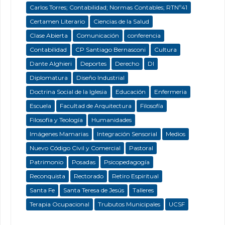
Carlos Torres; Contabilidad; Normas Contables; RTNº41
Certamen Literario
Ciencias de la Salud
Clase Abierta
Comunicación
conferencia
Contabilidad
CP Santiago Bernasconi
Cultura
Dante Alghieri
Deportes
Derecho
DI
Diplomatura
Diseño Industrial
Doctrina Social de la Iglesia
Educación
Enfermeria
Escuela
Facultad de Arquitectura
Filosofía
Filosofía y Teología
Humanidades
Imágenes Mamarias
Integración Sensorial
Medios
Nuevo Código Civil y Comercial
Pastoral
Patrimonio
Posadas
Psicopedagogía
Reconquista
Rectorado
Retiro Espiritual
Santa Fe
Santa Teresa de Jesús
Talleres
Terapia Ocupacional
Trubutos Municipales
UCSF