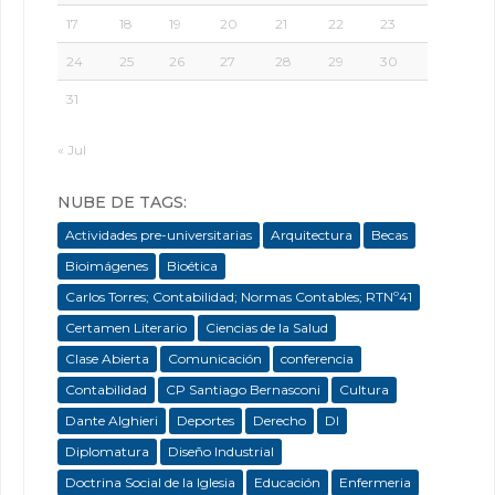
17
18
19
20
21
22
23
24
25
26
27
28
29
30
31
« Jul
NUBE DE TAGS:
Actividades pre-universitarias
Arquitectura
Becas
Bioimágenes
Bioética
Carlos Torres; Contabilidad; Normas Contables; RTNº41
Certamen Literario
Ciencias de la Salud
Clase Abierta
Comunicación
conferencia
Contabilidad
CP Santiago Bernasconi
Cultura
Dante Alghieri
Deportes
Derecho
DI
Diplomatura
Diseño Industrial
Doctrina Social de la Iglesia
Educación
Enfermeria