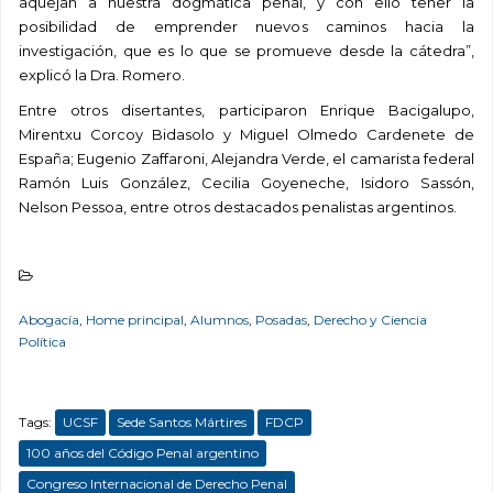
aquejan a nuestra dogmática penal, y con ello tener la
posibilidad de emprender nuevos caminos hacia la
investigación, que es lo que se promueve desde la cátedra”,
explicó la Dra. Romero.
Entre otros disertantes, participaron Enrique Bacigalupo,
Mirentxu Corcoy Bidasolo y Miguel Olmedo Cardenete de
España; Eugenio Zaffaroni, Alejandra Verde, el camarista federal
Ramón Luis González, Cecilia Goyeneche, Isidoro Sassón,
Nelson Pessoa, entre otros destacados penalistas argentinos.
Abogacía
,
Home principal
,
Alumnos
,
Posadas
,
Derecho y Ciencia
Política
Tags:
UCSF
Sede Santos Mártires
FDCP
100 años del Código Penal argentino
Congreso Internacional de Derecho Penal