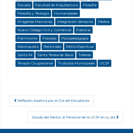
Escuela
Facultad de Arquitectura
Filosofía
Filosofía y Teología
Humanidades
Imágenes Mamarias
Integración Sensorial
Medios
Nuevo Código Civil y Comercial
Pastoral
Patrimonio
Posadas
Psicopedagogía
Reconquista
Rectorado
Retiro Espiritual
Santa Fe
Santa Teresa de Jesús
Talleres
Terapia Ocupacional
Trubutos Municipales
UCSF
Reflexión bioética por el Día del Estudiante
Post navigation
Saludo del Rector al Personal de la UCSF en su día