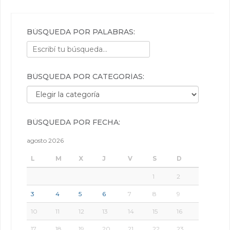
BÚSQUEDA POR PALABRAS:
BÚSQUEDA POR CATEGORÍAS:
Búsqueda por categorías:
BÚSQUEDA POR FECHA:
agosto 2026
L
M
X
J
V
S
D
1
2
3
4
5
6
7
8
9
10
11
12
13
14
15
16
17
18
19
20
21
22
23