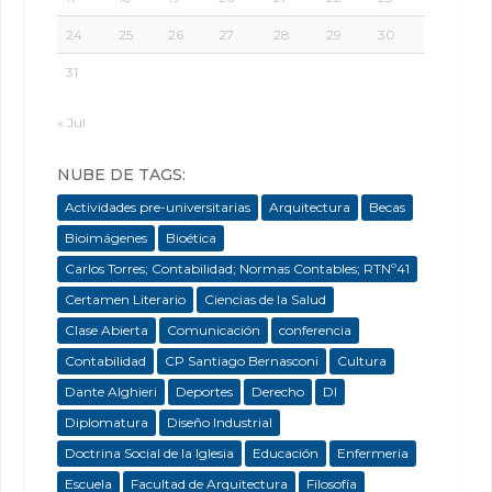
24
25
26
27
28
29
30
31
« Jul
NUBE DE TAGS:
Actividades pre-universitarias
Arquitectura
Becas
Bioimágenes
Bioética
Carlos Torres; Contabilidad; Normas Contables; RTNº41
Certamen Literario
Ciencias de la Salud
Clase Abierta
Comunicación
conferencia
Contabilidad
CP Santiago Bernasconi
Cultura
Dante Alghieri
Deportes
Derecho
DI
Diplomatura
Diseño Industrial
Doctrina Social de la Iglesia
Educación
Enfermeria
Escuela
Facultad de Arquitectura
Filosofía