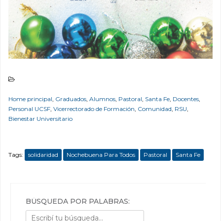
Home principal
,
Graduados
,
Alumnos
,
Pastoral
,
Santa Fe
,
Docentes
,
Personal UCSF
,
Vicerrectorado de Formación
,
Comunidad
,
RSU
,
Bienestar Universitario
Tags:
solidaridad
Nochebuena Para Todos
Pastoral
Santa Fe
BÚSQUEDA POR PALABRAS: