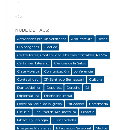
31
« Jul
NUBE DE TAGS:
Actividades pre-universitarias
Arquitectura
Becas
Bioimágenes
Bioética
Carlos Torres; Contabilidad; Normas Contables; RTNº41
Certamen Literario
Ciencias de la Salud
Clase Abierta
Comunicación
conferencia
Contabilidad
CP Santiago Bernasconi
Cultura
Dante Alghieri
Deportes
Derecho
DI
Diplomatura
Diseño Industrial
Doctrina Social de la Iglesia
Educación
Enfermeria
Escuela
Facultad de Arquitectura
Filosofía
Filosofía y Teología
Humanidades
Imágenes Mamarias
Integración Sensorial
Medios