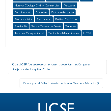
Nuevo Código Civil y Comercial
Pastoral
Patrimonio
Posadas
Psicopedagogía
Reconquista
Rectorado
Retiro Espiritual
Santa Fe
Santa Teresa de Jesús
Talleres
Terapia Ocupacional
Trubutos Municipales
UCSF
La UCSF fue sede de un encuentro de formación para
Post navigation
cirujanos del Hospital Cullen
Dolor por el fallecimiento de María Graciela Mancini