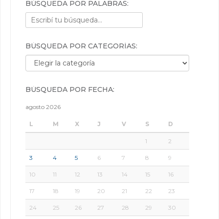
BÚSQUEDA POR PALABRAS:
BÚSQUEDA POR CATEGORÍAS:
Búsqueda por categorías:
BÚSQUEDA POR FECHA:
agosto 2026
L
M
X
J
V
S
D
1
2
3
4
5
6
7
8
9
10
11
12
13
14
15
16
17
18
19
20
21
22
23
24
25
26
27
28
29
30