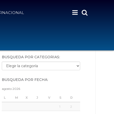
ERNACIONAL
BÚSQUEDA POR PALABRAS:
BÚSQUEDA POR CATEGORÍAS:
Búsqueda por categorías:
BÚSQUEDA POR FECHA:
agosto 2026
L
M
X
J
V
S
D
1
2