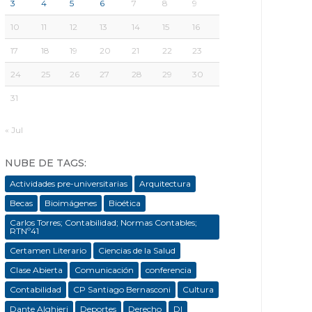
3
4
5
6
7
8
9
10
11
12
13
14
15
16
17
18
19
20
21
22
23
24
25
26
27
28
29
30
31
« Jul
NUBE DE TAGS:
Actividades pre-universitarias
Arquitectura
Becas
Bioimágenes
Bioética
Carlos Torres; Contabilidad; Normas Contables;
RTNº41
Certamen Literario
Ciencias de la Salud
Clase Abierta
Comunicación
conferencia
Contabilidad
CP Santiago Bernasconi
Cultura
Dante Alghieri
Deportes
Derecho
DI