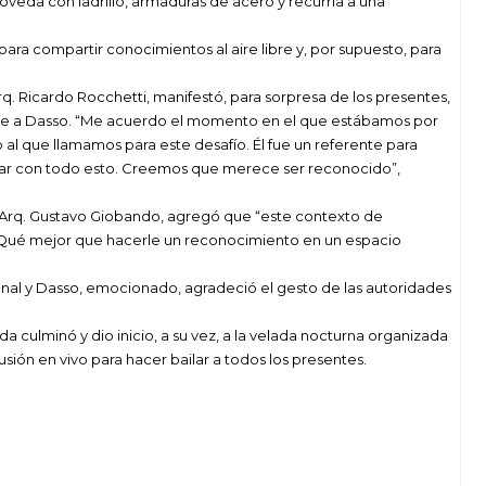
veda con ladrillo, armaduras de acero y recurría a una
 para compartir conocimientos al aire libre y, por supuesto, para
 Arq. Ricardo Rocchetti, manifestó, para sorpresa de los presentes,
naje a Dasso. “Me acuerdo el momento en el que estábamos por
al que llamamos para este desafío. Él fue un referente para
nuar con todo esto. Creemos que merece ser reconocido”,
a, Arq. Gustavo Giobando, agregó que “este contexto de
 Qué mejor que hacerle un reconocimiento en un espacio
ional y Dasso, emocionado, agradeció el gesto de las autoridades
da culminó y dio inicio, a su vez, a la velada nocturna organizada
ión en vivo para hacer bailar a todos los presentes.