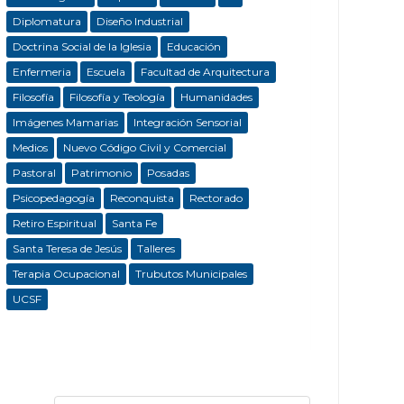
Diplomatura
Diseño Industrial
Doctrina Social de la Iglesia
Educación
Enfermeria
Escuela
Facultad de Arquitectura
Filosofía
Filosofía y Teología
Humanidades
Imágenes Mamarias
Integración Sensorial
Medios
Nuevo Código Civil y Comercial
Pastoral
Patrimonio
Posadas
Psicopedagogía
Reconquista
Rectorado
Retiro Espiritual
Santa Fe
Santa Teresa de Jesús
Talleres
Terapia Ocupacional
Trubutos Municipales
UCSF