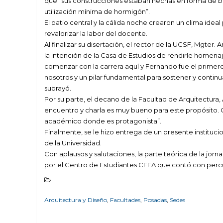
que “sus construcciones estaban hechas en forma de bó
utilización mínima de hormigón”.
El patio central y la cálida noche crearon un clima ideal
revalorizar la labor del docente.
Al finalizar su disertación, el rector de la UCSF, Mgter.
la intención de la Casa de Estudios de rendirle home
comenzar con la carrera aquí y Fernando fue el primero 
nosotros y un pilar fundamental para sostener y conti
subrayó.
Por su parte, el decano de la Facultad de Arquitectur
encuentro y charla es muy bueno para este propósito.
académico donde es protagonista”.
Finalmente, se le hizo entrega de un presente instituc
de la Universidad.
Con aplausos y salutaciones, la parte teórica de la jorna
por el Centro de Estudiantes CEFA que contó con percus
Arquitectura y Diseño
,
Facultades
,
Posadas
,
Sedes