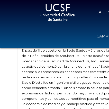
LA UC
Peña y Reconocimiento
CAMPU
16 de agosto de 2016
Volver
El pasado 11 de agosto, en la Sede Santos Mártires de l
de la Peña Temática de Arquitectura. En esta ocasión s
vicedecano de la Facultad de Arquitectura, Arq. Ferna
La actividad comenzó con la charla denominada “Eladio Di
acercar a los presentes los conceptos más característi
parte de un espacio de encuentro y reflexión sobre la m
Eladio Dieste fue un ingeniero civil uruguayo, reconoci
como cerámica armada. “Buscó siempre la belleza para i
expresivas del ladrillo, permitiendo mayor liviandad, pr
componentes y con costos competitivos para el merca
La economía de medios y el manejo plástico y efectivo 