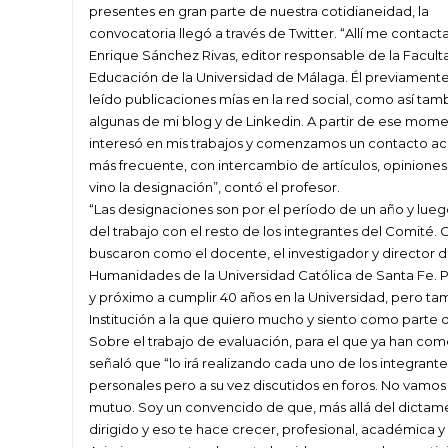
presentes en gran parte de nuestra cotidianeidad, la
convocatoria llegó a través de Twitter. “Allí me contacta
Enrique Sánchez Rivas, editor responsable de la Facult
Educación de la Universidad de Málaga. Él previament
leído publicaciones mías en la red social, como así tam
algunas de mi blog y de Linkedin. A partir de ese mome
interesó en mis trabajos y comenzamos un contacto 
más frecuente, con intercambio de artículos, opiniones
vino la designación”, contó el profesor.
“Las designaciones son por el período de un año y lueg
del trabajo con el resto de los integrantes del Comité
buscaron como el docente, el investigador y director de
Humanidades de la Universidad Católica de Santa Fe. P
y próximo a cumplir 40 años en la Universidad, pero t
Institución a la que quiero mucho y siento como parte d
Sobre el trabajo de evaluación, para el que ya han come
señaló que “lo irá realizando cada uno de los integrant
personales pero a su vez discutidos en foros. No vamos
mutuo. Soy un convencido de que, más allá del dictame
dirigido y eso te hace crecer, profesional, académica 