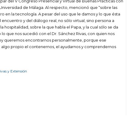
par del V Congreso Presencial y Virtual de Buenas Prácticas con
a Universidad de Málaga. Al respecto, mencionó que “sobre las
ro en la tecnología. A pesar del uso que le damos y lo que ésta
l encuentro y del diálogo real, no sólo virtual, sino persona a
a hospitalidad, sobre la que habla el Papa, y la cual sólo se da
 lo que nos sucedió con el Dr. Sánchez Rivas, con quien nos
 hoy queremos encontrarnos personalmente, porque ese
o algo propio el contenernos, el ayudarnos y comprendernos
tivas y Extensión