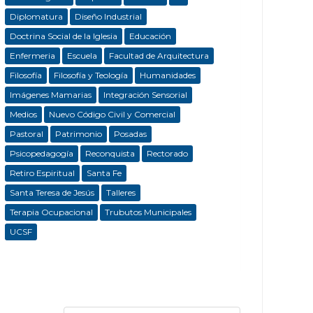
Diplomatura
Diseño Industrial
Doctrina Social de la Iglesia
Educación
Enfermeria
Escuela
Facultad de Arquitectura
Filosofía
Filosofía y Teología
Humanidades
Imágenes Mamarias
Integración Sensorial
Medios
Nuevo Código Civil y Comercial
Pastoral
Patrimonio
Posadas
Psicopedagogía
Reconquista
Rectorado
Retiro Espiritual
Santa Fe
Santa Teresa de Jesús
Talleres
Terapia Ocupacional
Trubutos Municipales
UCSF