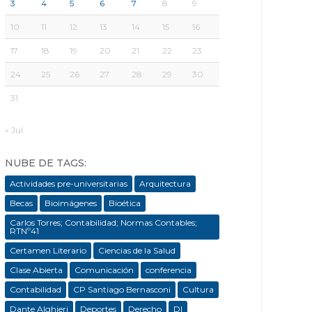
3
4
5
6
7
8
9
10
11
12
13
14
15
16
17
18
19
20
21
22
23
24
25
26
27
28
29
30
31
« Jul
NUBE DE TAGS:
Actividades pre-universitarias
Arquitectura
Becas
Bioimágenes
Bioética
Carlos Torres; Contabilidad; Normas Contables;
RTNº41
Certamen Literario
Ciencias de la Salud
Clase Abierta
Comunicación
conferencia
Contabilidad
CP Santiago Bernasconi
Cultura
Dante Alghieri
Deportes
Derecho
DI