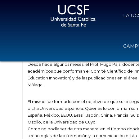
LA UC
Representando a la UCSF en la Un
CAMPU
1 de septiembre de 2015
Volver
Desde hace algunos meses, el Prof. Hugo Pais, docente
académicos que conforman el Comité Científico de Inn
Education Innovation) y de las publicaciones en el área 
Málaga.
El mismo fue formado con el objetivo de que sus integ
dicha Universidad española. Quienes lo conforman son 
España, México, EEUU, Brasil, Japón, China, Francia, Suiza
Ozollo, de la Universidad de Cuyo.
Como no podía ser de otra manera, en el tiempo donde
tecnologías de la información y la comunicación están