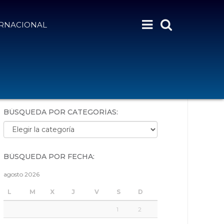
ERNACIONAL
BÚSQUEDA POR PALABRAS:
BÚSQUEDA POR CATEGORÍAS:
Búsqueda por categorías:
BÚSQUEDA POR FECHA:
agosto 2026
L
M
X
J
V
S
D
1
2