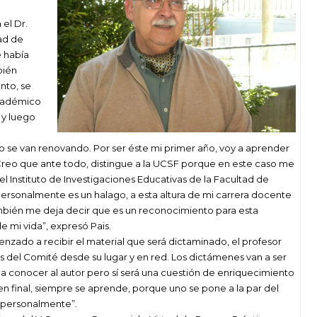
 el Dr.
ad de
e había
bién
nto, se
académico
 y luego
o se van renovando. Por ser éste mi primer año, voy a aprender
. Creo que ante todo, distingue a la UCSF porque en este caso me
l Instituto de Investigaciones Educativas de la Facultad de
ersonalmente es un halago, a esta altura de mi carrera docente
ambién me deja decir que es un reconocimiento para esta
e mi vida”, expresó Pais.
nzado a recibir el material que será dictaminado, el profesor
es del Comité desde su lugar y en red. Los dictámenes van a ser
 a conocer al autor pero sí será una cuestión de enriquecimiento
n final, siempre se aprende, porque uno se pone a la par del
y personalmente”.