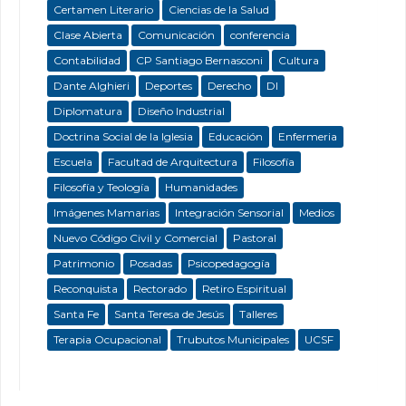
Certamen Literario
Ciencias de la Salud
Clase Abierta
Comunicación
conferencia
Contabilidad
CP Santiago Bernasconi
Cultura
Dante Alghieri
Deportes
Derecho
DI
Diplomatura
Diseño Industrial
Doctrina Social de la Iglesia
Educación
Enfermeria
Escuela
Facultad de Arquitectura
Filosofía
Filosofía y Teología
Humanidades
Imágenes Mamarias
Integración Sensorial
Medios
Nuevo Código Civil y Comercial
Pastoral
Patrimonio
Posadas
Psicopedagogía
Reconquista
Rectorado
Retiro Espiritual
Santa Fe
Santa Teresa de Jesús
Talleres
Terapia Ocupacional
Trubutos Municipales
UCSF