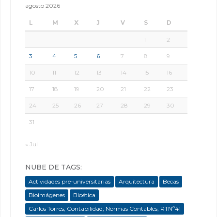
agosto 2026
L
M
X
J
V
S
D
1
2
3
4
5
6
7
8
9
10
11
12
13
14
15
16
17
18
19
20
21
22
23
24
25
26
27
28
29
30
31
« Jul
NUBE DE TAGS:
Actividades pre-universitarias
Arquitectura
Becas
Bioimágenes
Bioética
Carlos Torres; Contabilidad; Normas Contables; RTNº41