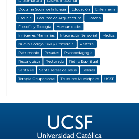
Diplomatura
Diseño Industrial
Doctrina Social de la Iglesia
Educación
Enfermeria
Escuela
Facultad de Arquitectura
Filosofía
Filosofía y Teología
Humanidades
Imágenes Mamarias
Integración Sensorial
Medios
Nuevo Código Civil y Comercial
Pastoral
Patrimonio
Posadas
Psicopedagogía
Reconquista
Rectorado
Retiro Espiritual
Santa Fe
Santa Teresa de Jesús
Talleres
Terapia Ocupacional
Trubutos Municipales
UCSF