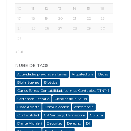
10
11
12
13
14
15
16
17
18
19
20
21
22
23
24
25
26
27
28
29
30
31
« Jul
NUBE DE TAGS:
Actividades pre-universitarias
Arquitectura
Becas
Bioimágenes
Bioética
Carlos Torres; Contabilidad; Normas Contables; RTNº41
Certamen Literario
Ciencias de la Salud
Clase Abierta
Comunicación
conferencia
Contabilidad
CP Santiago Bernasconi
Cultura
Dante Alghieri
Deportes
Derecho
DI