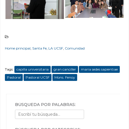
Home principal
,
Santa Fe
,
LA UCSF
,
Comunidad
Tags:
capilla universitaria
gran canciller
maria sedes sapientiae
Pastoral
Pastoral UCSF
Mons. Fenoy
BÚSQUEDA POR PALABRAS: