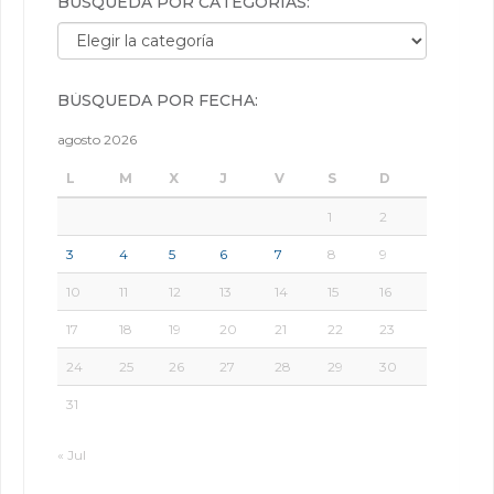
BÚSQUEDA POR CATEGORÍAS:
Búsqueda por categorías:
BÚSQUEDA POR FECHA:
agosto 2026
L
M
X
J
V
S
D
1
2
3
4
5
6
7
8
9
10
11
12
13
14
15
16
17
18
19
20
21
22
23
24
25
26
27
28
29
30
31
« Jul