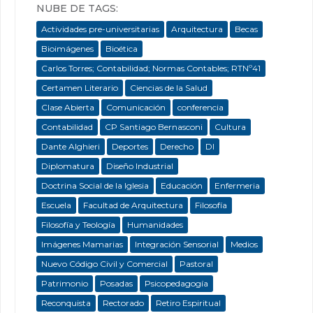
NUBE DE TAGS:
Actividades pre-universitarias
Arquitectura
Becas
Bioimágenes
Bioética
Carlos Torres; Contabilidad; Normas Contables; RTNº41
Certamen Literario
Ciencias de la Salud
Clase Abierta
Comunicación
conferencia
Contabilidad
CP Santiago Bernasconi
Cultura
Dante Alghieri
Deportes
Derecho
DI
Diplomatura
Diseño Industrial
Doctrina Social de la Iglesia
Educación
Enfermeria
Escuela
Facultad de Arquitectura
Filosofía
Filosofía y Teología
Humanidades
Imágenes Mamarias
Integración Sensorial
Medios
Nuevo Código Civil y Comercial
Pastoral
Patrimonio
Posadas
Psicopedagogía
Reconquista
Rectorado
Retiro Espiritual