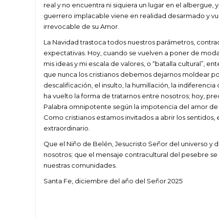
real y no encuentra ni siquiera un lugar en el albergu
guerrero implacable viene en realidad desarmado y vu
irrevocable de su Amor.
La Navidad trastoca todos nuestros parámetros, contrad
expectativas. Hoy, cuando se vuelven a poner de moda
mis ideas y mi escala de valores, o “batalla cultural”, 
que nunca los cristianos debemos dejarnos moldear por e
descalificación, el insulto, la humillación, la indiferenc
ha vuelto la forma de tratarnos entre nosotros; hoy, pr
Palabra omnipotente según la impotencia del amor de
Como cristianos estamos invitados a abrir los sentidos, 
extraordinario.
Que el Niño de Belén, Jesucristo Señor del universo y d
nosotros; que el mensaje contracultural del pesebre se
nuestras comunidades.
Santa Fe, diciembre del año del Señor 2025