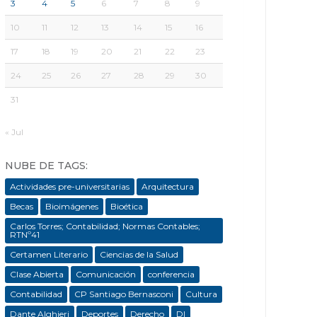
3
4
5
6
7
8
9
10
11
12
13
14
15
16
17
18
19
20
21
22
23
24
25
26
27
28
29
30
31
« Jul
NUBE DE TAGS:
Actividades pre-universitarias
Arquitectura
Becas
Bioimágenes
Bioética
Carlos Torres; Contabilidad; Normas Contables;
RTNº41
Certamen Literario
Ciencias de la Salud
Clase Abierta
Comunicación
conferencia
Contabilidad
CP Santiago Bernasconi
Cultura
Dante Alghieri
Deportes
Derecho
DI