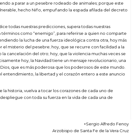
e, yendo a parar a un pesebre rodeado de animales; porque este
lnerable, hecho Niño, empuñando la espada afilada del decreto
ice todas nuestras predicciones, supera todas nuestras
 términos como “enemigo”, para referirse a quien no comparte
entendiendo la lucha de una fuerza ideológica contra otra, hoy más
l misterio del pesebre; hoy, que se recurre con facilidad a la
ia o la cancelación del otro; hoy, que la violencia muchas veces se
ecisamente hoy, la Navidad tiene un mensaje revolucionario, una
 Dios, que es más poderosa que los poderosos de este mundo.
el entendimiento, la libertad y el corazón entero a este anuncio
e la historia, vuelva a tocar los corazones de cada uno de
 despliegue con toda su fuerza en la vida de cada una de
+Sergio Alfredo Fenoy
Arzobispo de Santa Fe de la Vera Cruz