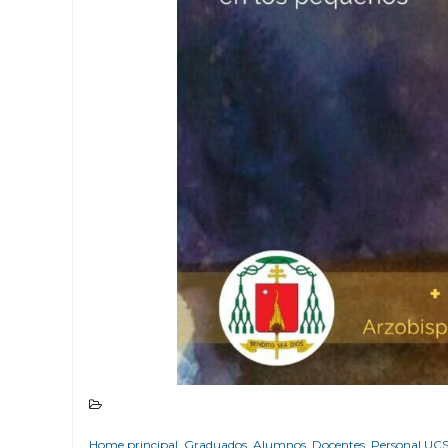
Home principal
,
Graduados
,
Alumnos
,
Docentes
,
Personal UC