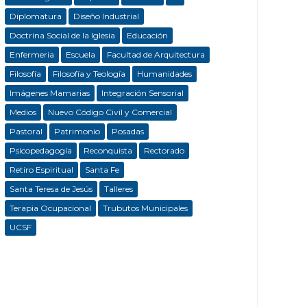
Diplomatura
Diseño Industrial
Doctrina Social de la Iglesia
Educación
Enfermeria
Escuela
Facultad de Arquitectura
Filosofía
Filosofía y Teología
Humanidades
Imágenes Mamarias
Integración Sensorial
Medios
Nuevo Código Civil y Comercial
Pastoral
Patrimonio
Posadas
Psicopedagogía
Reconquista
Rectorado
Retiro Espiritual
Santa Fe
Santa Teresa de Jesús
Talleres
Terapia Ocupacional
Trubutos Municipales
UCSF