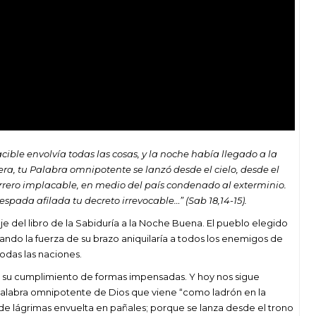
ible envolvía todas las cosas, y la noche había llegado a la
ra, tu Palabra omnipotente se lanzó desde el cielo, desde el
rrero implacable, en medio del país condenado al exterminio.
da afilada tu decreto irrevocable…” (Sab 18,14-15).
aje del libro de la Sabiduría a la Noche Buena. El pueblo elegido
ndo la fuerza de su brazo aniquilaría a todos los enemigos de
todas las naciones.
 a su cumplimiento de formas impensadas. Y hoy nos sigue
alabra omnipotente de Dios que viene “como ladrón en la
e de lágrimas envuelta en pañales; porque se lanza desde el trono