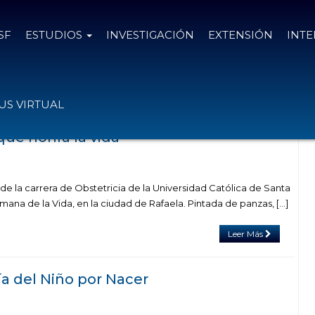
SF
ESTUDIOS
INVESTIGACIÓN
EXTENSIÓN
INT
 con el tag niño por nacer
S VIRTUAL
que honra la vida
e la carrera de Obstetricia de la Universidad Católica de Santa
mana de la Vida, en la ciudad de Rafaela. Pintada de panzas, […]
Leer Más
ía del Niño por Nacer