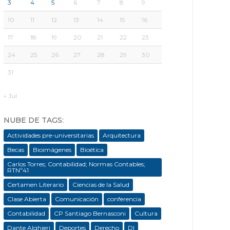
3
4
5
6
7
8
9
10
11
12
13
14
15
16
17
18
19
20
21
22
23
24
25
26
27
28
29
30
31
« Jul
NUBE DE TAGS:
Actividades pre-universitarias
Arquitectura
Becas
Bioimágenes
Bioética
Carlos Torres; Contabilidad; Normas Contables;
RTNº41
Certamen Literario
Ciencias de la Salud
Clase Abierta
Comunicación
conferencia
Contabilidad
CP Santiago Bernasconi
Cultura
Dante Alghieri
Deportes
Derecho
DI