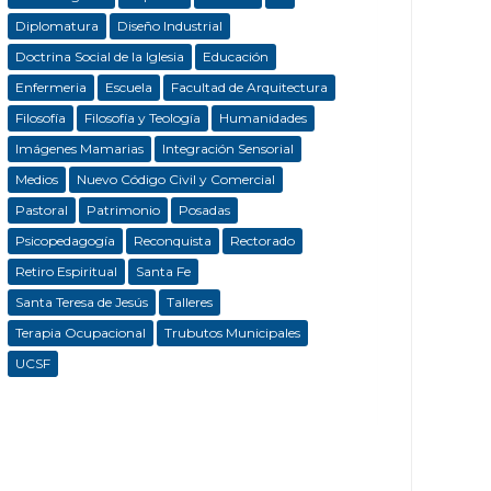
Diplomatura
Diseño Industrial
Doctrina Social de la Iglesia
Educación
Enfermeria
Escuela
Facultad de Arquitectura
Filosofía
Filosofía y Teología
Humanidades
Imágenes Mamarias
Integración Sensorial
Medios
Nuevo Código Civil y Comercial
Pastoral
Patrimonio
Posadas
Psicopedagogía
Reconquista
Rectorado
Retiro Espiritual
Santa Fe
Santa Teresa de Jesús
Talleres
Terapia Ocupacional
Trubutos Municipales
UCSF