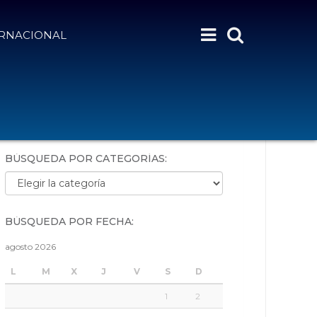
ERNACIONAL
BÚSQUEDA POR PALABRAS:
BÚSQUEDA POR CATEGORÍAS:
Búsqueda por categorías:
BÚSQUEDA POR FECHA:
agosto 2026
L
M
X
J
V
S
D
1
2