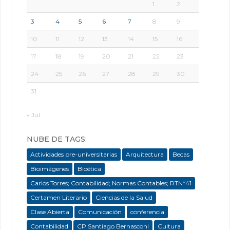
1
2
3
4
5
6
7
8
9
10
11
12
13
14
15
16
17
18
19
20
21
22
23
24
25
26
27
28
29
30
31
« Jul
NUBE DE TAGS:
Actividades pre-universitarias
Arquitectura
Becas
Bioimágenes
Bioética
Carlos Torres; Contabilidad; Normas Contables; RTNº41
Certamen Literario
Ciencias de la Salud
Clase Abierta
Comunicación
conferencia
Contabilidad
CP Santiago Bernasconi
Cultura