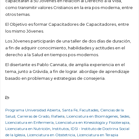
capacitaran a 50 Jóvenes en relación al Derecho a la Vida,
como transmitir valores Cristianos en la era pos-moderna, entre
otros temas.
El Objetivo es formar Capacitadores de Capacitadores, entre
los mismo Jóvenes.
Los Jóvenes participarán de una taller de dos días de duración,
a fin de adquirir conocimiento, habilidades y actitudes en el
derecho a la Salud en tiempos pos-modernos.
El disertante es Pablo Cannata, de amplia experiencia en el
tema, junto a Grávida, a fin de lograr. abordaje de aprendizaje
basado en problemas y estrategias de consejeria.
Programa Universidad Abierta
,
Santa Fe
,
Facultades
,
Ciencias de la
Salud
,
Carreras de Grado
,
Rafaela
,
Licenciatura en Bioimágenes
,
Sedes
,
Licenciatura en Enfermería
,
Licenciatura en Kinesiología y Fisioterapia
,
Licenciatura en Nutrición
,
Institutos
,
IDSI - Instituto de Doctrina Social
de la Iglesia
,
Licenciatura en Obstetricia
,
Licenciatura en Terapia