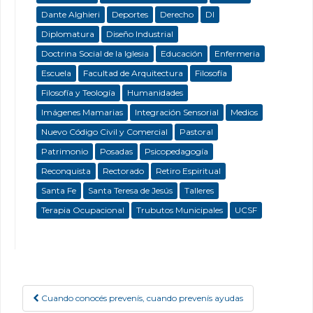
Dante Alghieri
Deportes
Derecho
DI
Diplomatura
Diseño Industrial
Doctrina Social de la Iglesia
Educación
Enfermeria
Escuela
Facultad de Arquitectura
Filosofía
Filosofía y Teología
Humanidades
Imágenes Mamarias
Integración Sensorial
Medios
Nuevo Código Civil y Comercial
Pastoral
Patrimonio
Posadas
Psicopedagogía
Reconquista
Rectorado
Retiro Espiritual
Santa Fe
Santa Teresa de Jesús
Talleres
Terapia Ocupacional
Trubutos Municipales
UCSF
Cuando conocés prevenís, cuando prevenís ayudas
Post navigation