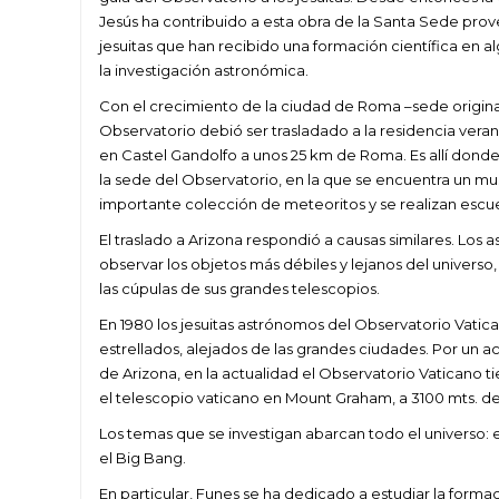
Jesús ha contribuido a esta obra de la Santa Sede pr
jesuitas que han recibido una formación científica en 
la investigación astronómica.
Con el crecimiento de la ciudad de Roma –sede original
Observatorio debió ser trasladado a la residencia vera
en Castel Gandolfo a unos 25 km de Roma. Es allí donde
la sede del Observatorio, en la que se encuentra un m
importante colección de meteoritos y se realizan escu
El traslado a Arizona respondió a causas similares. Los
observar los objetos más débiles y lejanos del univers
las cúpulas de sus grandes telescopios.
En 1980 los jesuitas astrónomos del Observatorio Vatic
estrellados, alejados de las grandes ciudades. Por un
de Arizona, en la actualidad el Observatorio Vaticano t
el telescopio vaticano en Mount Graham, a 3100 mts. de a
Los temas que se investigan abarcan todo el universo: el s
el Big Bang.
En particular, Funes se ha dedicado a estudiar la formaci