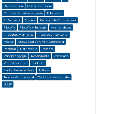
Diplomatura
Diseño Industrial
Doctrina Social de la Iglesia
Educación
Enfermeria
Escuela
Facultad de Arquitectura
Filosofía
Filosofía y Teología
Humanidades
Imágenes Mamarias
Integración Sensorial
Medios
Nuevo Código Civil y Comercial
Pastoral
Patrimonio
Posadas
Psicopedagogía
Reconquista
Rectorado
Retiro Espiritual
Santa Fe
Santa Teresa de Jesús
Talleres
Terapia Ocupacional
Trubutos Municipales
UCSF