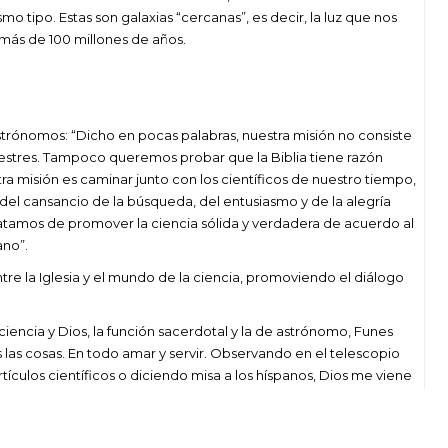
smo tipo. Estas son galaxias “cercanas”, es decir, la luz que nos
o más de 100 millones de años.
astrónomos: “Dicho en pocas palabras, nuestra misión no consiste
rrestres. Tampoco queremos probar que la Biblia tiene razón
a misión es caminar junto con los científicos de nuestro tiempo,
del cansancio de la búsqueda, del entusiasmo y de la alegría
ratamos de promover la ciencia sólida y verdadera de acuerdo al
ano”.
re la Iglesia y el mundo de la ciencia, promoviendo el diálogo
iencia y Dios, la función sacerdotal y la de astrónomo, Funes
 las cosas. En todo amar y servir. Observando en el telescopio
tículos científicos o diciendo misa a los híspanos, Dios me viene