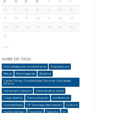
3
4
5
6
7
8
9
10
11
12
13
14
15
16
17
18
19
20
21
22
23
24
25
26
27
28
29
30
31
« Jul
NUBE DE TAGS:
Actividades pre-universitarias
Arquitectura
Becas
Bioimágenes
Bioética
Carlos Torres; Contabilidad; Normas Contables;
RTNº41
Certamen Literario
Ciencias de la Salud
Clase Abierta
Comunicación
conferencia
Contabilidad
CP Santiago Bernasconi
Cultura
Dante Alghieri
Deportes
Derecho
DI