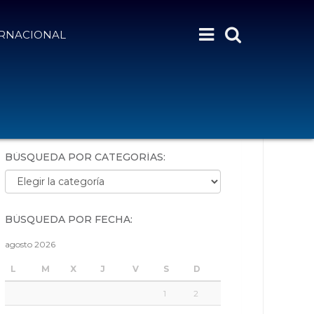
ERNACIONAL
BÚSQUEDA POR PALABRAS:
BÚSQUEDA POR CATEGORÍAS:
Búsqueda por categorías:
BÚSQUEDA POR FECHA:
agosto 2026
L
M
X
J
V
S
D
1
2