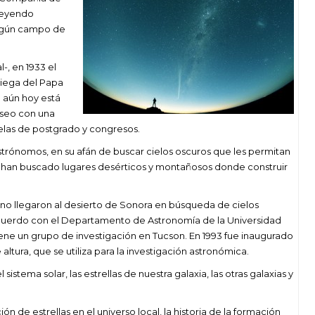
oveyendo
algún campo de
-, en 1933 el
niega del Papa
 aún hoy está
useo con una
elas de postgrado y congresos.
 astrónomos, en su afán de buscar cielos oscuros que les permitan
o, han buscado lugares desérticos y montañosos donde construir
ano llegaron al desierto de Sonora en búsqueda de cielos
 acuerdo con el Departamento de Astronomía de la Universidad
iene un grupo de investigación en Tucson. En 1993 fue inaugurado
ltura, que se utiliza para la investigación astronómica.
istema solar, las estrellas de nuestra galaxia, las otras galaxias y
ón de estrellas en el universo local, la historia de la formación