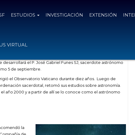
SF
ESTUDIOS
INVESTIGACIÓN
EXTENSIÓN
INT
ndo de la ciencia
S VIRTUAL
ue desarrollará el P. José Gabriel Funes SJ, sacerdote astrónomo
óximo 5 de septiembre.
rigió el Observatorio Vaticano durante diez años. Luego de
 ordenación sacerdotal, retomó sus estudios sobre astronomía.
el año 2000 y a partir de allí se lo conoce como el astrónomo
 encomendó la
la Compañía de