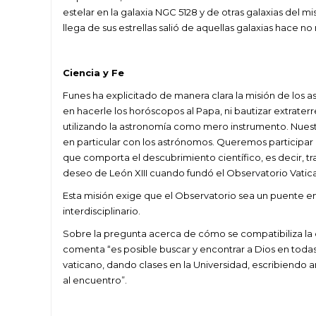
estelar en la galaxia NGC 5128 y de otras galaxias del mi
llega de sus estrellas salió de aquellas galaxias hace n
Ciencia y Fe
Funes ha explicitado de manera clara la misión de los 
en hacerle los horóscopos al Papa, ni bautizar extrate
utilizando la astronomía como mero instrumento. Nuestr
en particular con los astrónomos. Queremos participar 
que comporta el descubrimiento científico, es decir, t
deseo de León XIII cuando fundó el Observatorio Vatic
Esta misión exige que el Observatorio sea un puente ent
interdisciplinario.
Sobre la pregunta acerca de cómo se compatibiliza la c
comenta “es posible buscar y encontrar a Dios en todas
vaticano, dando clases en la Universidad, escribiendo ar
al encuentro”.