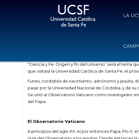
LA UC
Un puente entre la Iglesia y el mu
CAMPU
17 de agosto de 2017
Volver
“Ciencia y Fe. Origen y fin del Universo” será el tema q
que visitará la Universidad Católica de Santa Fe, el pr
Funes, cordobés de nacimiento, astrónomo y jesuita, di
pasar por la Universidad Nacional de Córdoba, y de su
Se unió al Observatorio Vaticano como investigador en 
del Papa.
El Observatorio Vaticano
A principios del siglo XX, el por entonces Papa, Pío X,
guía del Observatorio a los jesuitas. Desde entonces 