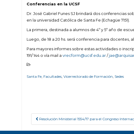
Conferencias en la UCSF
Dr. José Gabriel Funes SJ brindará dos conferencias sobr
en la universidad Católica de Santa Fe (Echagüe 7151).
La primera, destinada a alumnos de 4º y 5º año de escuelas
Luego, de 18 a 20 hs. será conferencia para docentes, al
Para mayores informes sobre estas actividades o inscr
191/ 144 o vía mail a
vrecform@ucsf.edu.ar
/
jae@arquisan
Santa Fe
,
Facultades
,
Vicerrectorado de Formación
,
Sedes
Resolución Ministerial 1554/17 para el Congreso Interna
Post navigation